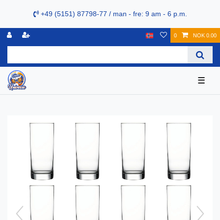
+49 (5151) 87798-77 / man - fre: 9 am - 6 p.m.
0
NOK 0.00
☰