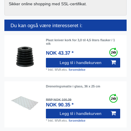
Sikker online shopping med SSL-certifikat.
Du kan også være interesseret i:
Plast kniver kork for 3,0 til 4,5 liters flasker / 1
stk
NOK 43.37 *
Legg til i handlekurven
*
Inkl. MVA
eks.
forsendelse
Dreneringsmatte i glass, 36 x 25 cm
RRP NOK 100.39
NOK 90.35 *
Legg til i handlekurven
*
Inkl. MVA
eks.
forsendelse