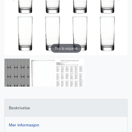
Tap to expand
Beskrivelse
Mer informasjon