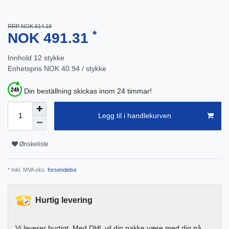
RRP NOK 614.19
*
NOK 491.31
Innhold
12
stykke
Enhetspris
NOK 40.94 / stykke
Din beställning skickas inom 24 timmar!
Legg til i handlekurven
Ønskeliste
* Inkl. MVA eks.
forsendelse
Hurtig levering
Vi leverer hurtigt. Med DHL vil din pakke være med dig på