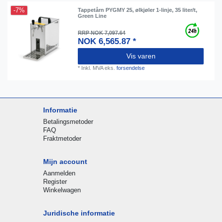
-7%
Tappetårn PYGMY 25, ølkjøler 1-linje, 35 liter/t,
Green Line
RRP NOK 7,097.64
NOK 6,565.87 *
Vis varen
*
Inkl. MVA
eks.
forsendelse
Informatie
Betalingsmetoder
FAQ
Fraktmetoder
Mijn account
Aanmelden
Register
Winkelwagen
Juridische informatie