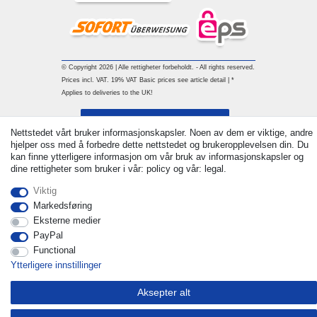
© Copyright 2026 | Alle rettigheter forbeholdt. - All rights reserved.
Prices incl. VAT. 19% VAT Basic prices see article detail | *
Applies to deliveries to the UK!
Withdraw from contract here
Nettstedet vårt bruker informasjonskapsler. Noen av dem er viktige, andre
hjelper oss med å forbedre dette nettstedet og brukeropplevelsen din. Du
Ta kontakt med
kan finne ytterligere informasjon om vår bruk av informasjonskapsler og
dine rettigheter som bruker i vår: policy og vår: legal.
Viktig
Markedsføring
Eksterne medier
PayPal
Functional
Ytterligere innstillinger
Aksepter alt