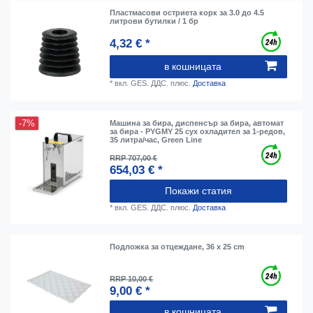
Пластмасови остриета корк за 3.0 до 4.5
литрови бутилки / 1 бр
4,32 € *
в кошницата
*
вкл. GES. ДДС.
плюс.
Доставка
-7%
Машина за бира, диспенсър за бира, автомат
за бира - PYGMY 25 сух охладител за 1-редов,
35 литра/час, Green Line
RRP 707,00 €
654,03 € *
Покажи статия
*
вкл. GES. ДДС.
плюс.
Доставка
Подложка за отцеждане, 36 x 25 cm
RRP 10,00 €
9,00 € *
в кошницата