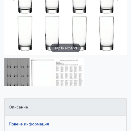
Tap to expand
Описание
Повече информация