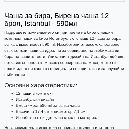
Чаша за бира, Бирена чаша 12
броя, Istanbul - 590мл
Надградете изживяването си при пиене на бира с нашия
комплект чаши за бира Истанбул, включващ 12 чаши за бира
всяка с вместимост 590 ml. Изработени от висококачествено
стъкло, тези чаши са идеални за сервиране на любимата ви
бира на вашите гости. Уникалният дизайн на Истанбул добавя
нотка изтънченост към всяка сервировка на маса, което ги
прави идеални както за официални вечери, така и за случайни
събирания.
Основни характеристики:
12 чаши в комплект
Истанбулски дизайн
Вместимост 590 ml за всяка чаша
Височина 17,4 см и диаметър 7,1 см
Изработен от издръжлив стъклен материал
Независимо дали искате да сервирате студена или топла