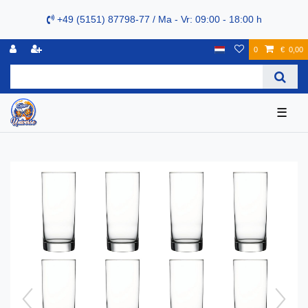
+49 (5151) 87798-77 / Ma - Vr: 09:00 - 18:00 h
0
€ 0,00
☰