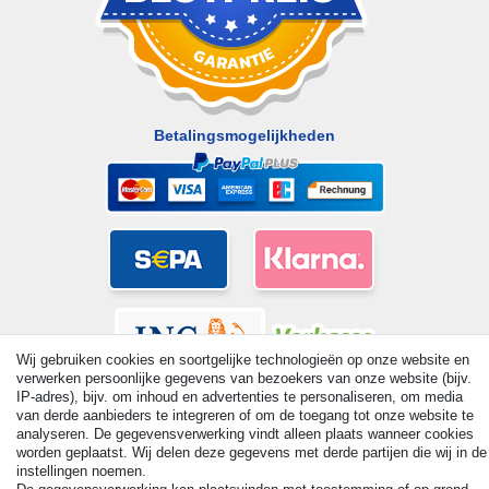
Betalingsmogelijkheden
Wij gebruiken cookies en soortgelijke technologieën op onze website en
verwerken persoonlijke gegevens van bezoekers van onze website (bijv.
IP-adres), bijv. om inhoud en advertenties te personaliseren, om media
van derde aanbieders te integreren of om de toegang tot onze website te
analyseren. De gegevensverwerking vindt alleen plaats wanneer cookies
worden geplaatst. Wij delen deze gegevens met derde partijen die wij in de
© Copyright 2026 | Alle rechten voorbehouden. - All rights
instellingen noemen.
reserved. Prices incl. VAT. 19% VAT Basic prices see article detail