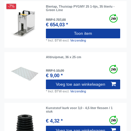
-7%
Biertap, Thuistap PYGMY 25 1-lijn, 35 liter/u -
Green Line
RRP € 707,00
€ 654,03 *
Toon item
*
Incl. BTW
excl.
Verzending
Afdruipmat, 36 x 25 cm
RRP € 10,00
€ 9,00 *
Voeg toe aan winkelwagen
*
Incl. BTW
excl.
Verzending
Kunststof kurk voor 3,0 - 4,5 liter flessen / 1
stuk
€ 4,32 *
Voeg toe aan winkelwagen