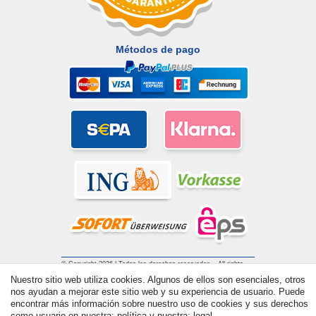
Métodos de pago
© Copyright 2026 | Todos los derechos reservados. - All rights
reserved. Prices incl. VAT. 19% VAT Basic prices see article detail
Nuestro sitio web utiliza cookies. Algunos de ellos son esenciales, otros
| * Applies to deliveries to the UK!
nos ayudan a mejorar este sitio web y su experiencia de usuario. Puede
encontrar más información sobre nuestro uso de cookies y sus derechos
como usuario en nuestra: política y nuestra: legal.