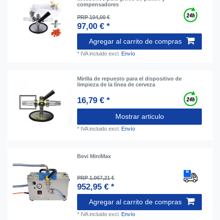
compensadores
PRP 104,00 €
97,00 € *
Agregar al carrito de compras
*
IVA incluido
excl.
Envío
Mirilla de repuesto para el dispositivo de
limpieza de la línea de cerveza
16,79 € *
Mostrar articulo
*
IVA incluido
excl.
Envío
Bevi MiniMax
PRP 1.067,21 €
952,95 € *
Agregar al carrito de compras
*
IVA incluido
excl.
Envío