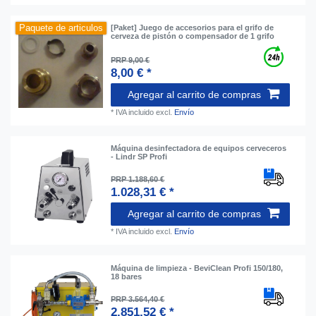
Paquete de articulos
[Paket] Juego de accesorios para el grifo de
cerveza de pistón o compensador de 1 grifo
PRP 9,00 €
8,00 € *
Agregar al carrito de compras
*
IVA incluido
excl.
Envío
Máquina desinfectadora de equipos cerveceros
- Lindr SP Profi
PRP 1.188,60 €
1.028,31 € *
Agregar al carrito de compras
*
IVA incluido
excl.
Envío
Máquina de limpieza - BeviClean Profi 150/180,
18 bares
PRP 3.564,40 €
2.851,52 € *