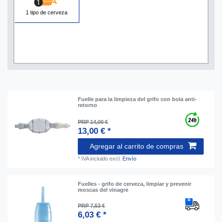
1 tipo de cerveza
Fuelle para la limpieza del grifo con bola anti-
retorno
PRP 14,00 €
13,00 € *
Agregar al carrito de compras
*
IVA incluido
excl.
Envío
Fuelles - grifo de cerveza, limpiar y prevenir
moscas del vinagre
PRP 7,53 €
6,03 € *