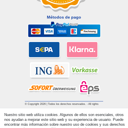
Métodos de pago
© Copyright 2026 | Todos los derechos reservados. - All rights
reserved. Prices incl. VAT. 19% VAT Basic prices see article detail
Nuestro sitio web utiliza cookies. Algunos de ellos son esenciales, otros
| * Applies to deliveries to the UK!
nos ayudan a mejorar este sitio web y su experiencia de usuario. Puede
encontrar más información sobre nuestro uso de cookies y sus derechos