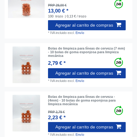
PRP 29,00 €
13,00 € *
100
trozo
| 0,13 € / trozo
Agregar al carrito de compras
*
IVA incluido
excl.
Envío
Bolas de limpieza para líneas de cerveza (7 mm)
- 10 bolas de goma esponjosa para limpieza
mecánica
2,79 € *
Agregar al carrito de compras
*
IVA incluido
excl.
Envío
Bolas de limpieza para líneas de cerveza -
(4mm) - 10 bolas de goma esponjosa para
limpieza mecánica
PRP 2,79 €
2,23 € *
Agregar al carrito de compras
*
IVA incluido
excl.
Envío