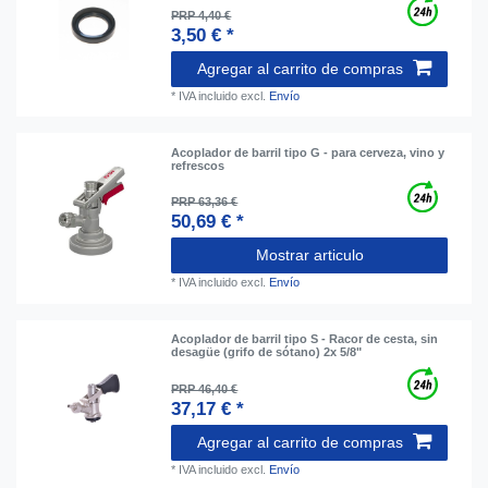
PRP 4,40 €
3,50 € *
Agregar al carrito de compras
*
IVA incluido
excl.
Envío
Acoplador de barril tipo G - para cerveza, vino y
refrescos
PRP 63,36 €
50,69 € *
Mostrar articulo
*
IVA incluido
excl.
Envío
Acoplador de barril tipo S - Racor de cesta, sin
desagüe (grifo de sótano) 2x 5/8"
PRP 46,40 €
37,17 € *
Agregar al carrito de compras
*
IVA incluido
excl.
Envío