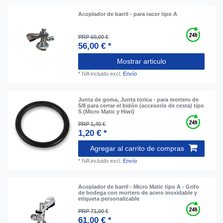
Acoplador de barril - para racor tipo A
PRP 60,00 €
56,00 € *
Mostrar articulo
*
IVA incluido
excl.
Envío
Junta de goma, Junta torica - para mortero de
5/8 para cerrar el bidón (accesorio de cesta) tipo
S (Micro Matic y Hiwi)
PRP 1,40 €
1,20 € *
Agregar al carrito de compras
*
IVA incluido
excl.
Envío
Acoplador de barril - Micro Matic tipo A - Grifo
de bodega con mortero de acero inoxidable y
etiqueta personalizable
PRP 71,00 €
61,00 € *