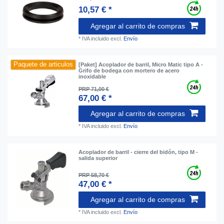
10,57 € *
Agregar al carrito de compras
*
IVA incluido
excl.
Envío
Paquete de articulos
[Paket] Acoplador de barril, Micro Matic tipo A -
Grifo de bodega con mortero de acero
inoxidable
PRP 71,00 €
67,00 € *
Agregar al carrito de compras
*
IVA incluido
excl.
Envío
Acoplador de barril - cierre del bidón, tipo M -
salida superior
PRP 58,70 €
47,00 € *
Agregar al carrito de compras
*
IVA incluido
excl.
Envío