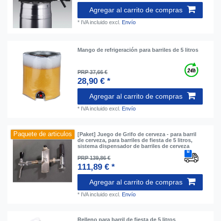
Agregar al carrito de compras
*
IVA incluido
excl.
Envío
Mango de refrigeración para barriles de 5 litros
PRP 37,66 €
28,90 € *
Agregar al carrito de compras
*
IVA incluido
excl.
Envío
Paquete de articulos
[Paket] Juego de Grifo de cerveza - para barril
de cerveza, para barriles de fiesta de 5 litros,
sistema dispensador de barriles de cerveza
PRP 139,86 €
111,89 € *
Agregar al carrito de compras
*
IVA incluido
excl.
Envío
Relleno para barril de fiesta de 5 litros