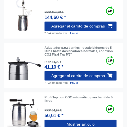
PRP 154,90 €
144,60 € *
Agregar al carrito de compras
*
IVA incluido
excl.
Envío
Adaptador para barriles - desde bidones de 5
litros hasta dosificadores normales, conexión
CO2 Flexi Tap 5/8"
PRP 44,00 €
41,10 € *
Agregar al carrito de compras
*
IVA incluido
excl.
Envío
Profi Tap con CO2 automático para barril de 5
litros
PRP 64,97 €
56,61 € *
Mostrar articulo