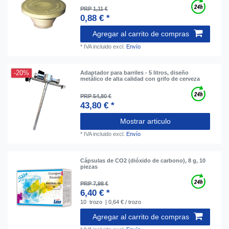
PRP 1,11 €
0,88 € *
Agregar al carrito de compras
*
IVA incluido
excl.
Envío
-20%
Adaptador para barriles - 5 litros, diseño
metálico de alta calidad con grifo de cerveza
PRP 54,80 €
43,80 € *
Mostrar articulo
*
IVA incluido
excl.
Envío
Cápsulas de CO2 (dióxido de carbono), 8 g, 10
piezas
PRP 7,98 €
6,40 € *
10
trozo
| 0,64 € / trozo
Agregar al carrito de compras