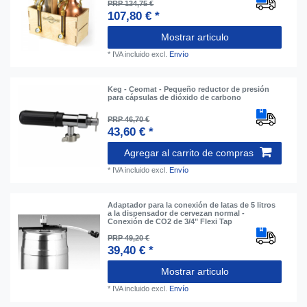
PRP 134,75 €
107,80 € *
Mostrar articulo
*
IVA incluido
excl.
Envío
Keg - Ceomat - Pequeño reductor de presión
para cápsulas de dióxido de carbono
PRP 46,70 €
43,60 € *
Agregar al carrito de compras
*
IVA incluido
excl.
Envío
Adaptador para la conexión de latas de 5 litros
a la dispensador de cervezan normal -
Conexión de CO2 de 3/4" Flexi Tap
PRP 49,20 €
39,40 € *
Mostrar articulo
*
IVA incluido
excl.
Envío