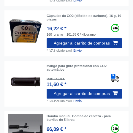
*
IVA incluido
excl.
Envío
Cápsulas de CO2 (dióxido de carbono), 16 g, 10
piezas
16,22 € *
160
gramo
| 101,38 € / kilogramo
Agregar al carrito de compras
*
IVA incluido
excl.
Envío
Mango para grifo profesional con CO2
automático
PRP 14,50 €
11,60 € *
Agregar al carrito de compras
*
IVA incluido
excl.
Envío
Bomba manual, Bomba de cerveza - para
barriles de 5 litros
66,09 € *