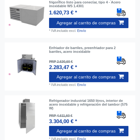
frigorífico listo para conectar, tipo 4 - Acero
inoxidable WS 1.4301
1.620,73 € *
Agregar al carrito de compras
*
IVA incluido
excl.
Envío
Enfriador de barriles, preenfriador para 2
barriles, acero inoxidable
PRP 2.630,60 €
2.283,47 € *
Agregar al carrito de compras
*
IVA incluido
excl.
Envío
Refrigerador industrial 1650 litros, interior de
acero inoxidable y refrigeración del tambor (575
W)
PRP 4.611,60 €
3.304,00 € *
Agregar al carrito de compras
*
IVA incluido
excl.
Envío