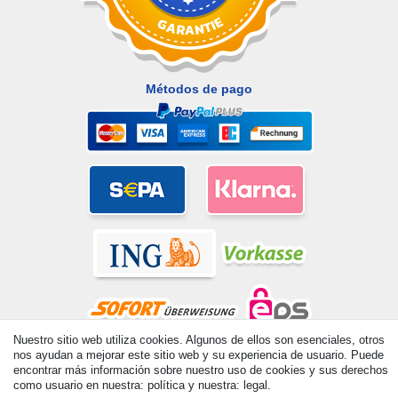
Métodos de pago
Nuestro sitio web utiliza cookies. Algunos de ellos son esenciales, otros
nos ayudan a mejorar este sitio web y su experiencia de usuario. Puede
© Copyright 2026 | Todos los derechos reservados. - All rights
encontrar más información sobre nuestro uso de cookies y sus derechos
reserved. Prices incl. VAT. 19% VAT Basic prices see article detail
como usuario en nuestra: política y nuestra: legal.
| * Applies to deliveries to the UK!