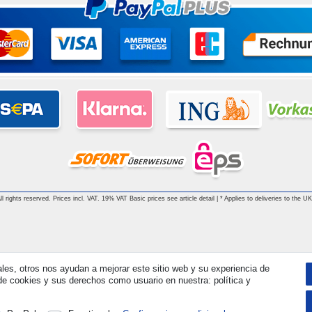
 rights reserved. Prices incl. VAT. 19% VAT Basic prices see article detail | * Applies to deliveries to the UK
ales, otros nos ayudan a mejorar este sitio web y su experiencia de
e cookies y sus derechos como usuario en nuestra: política y