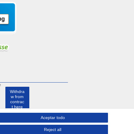
!
Withdra
w from
contrac
t here
Aceptar todo
Contacto
Reject all