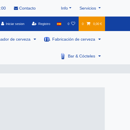
8:00
Contacto
Info
Servicios
Iniciar sesion
Registro
0
0
0,00 €
sador de cerveza
Fabricación de cerveza
Bar & Cócteles