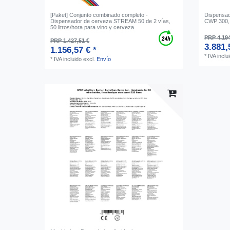
[Paket] Conjunto combinado completo -
Dispensado
Dispensador de cerveza STREAM 50 de 2 vías,
CWP 300, 
50 litros/hora para vino y cerveza
PRP 4.194
PRP 1.427,51 €
3.881,
1.156,57 € *
*
IVA inclu
*
IVA incluido
excl.
Envío