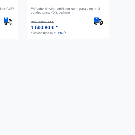
 Lindr CWP
Enfriador de vino, enfriador seco para vino de 3
conductores, 40 litros/hora
PRP 2.087,12 €
1.500,80 € *
*
IVA incluido
excl.
Envío