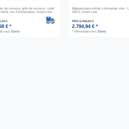
r de cerveza, grifo de cerveza - Lindr
Máquina para enfriar o fermentar vino -
móvil, con 4 termostatos, Green Line
300 V, Green Line
,40 €
PRP 3.498,60 €
58 € *
2.794,94 € *
ido
excl.
Envío
*
IVA incluido
excl.
Envío