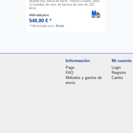
Mueble bar, Barra de barril - Hecho a mano, para
12 botellas de vino, de barrica de vino de 225
litros.
PRP 686,00 €
548,80 € *
*
IVA incluido
excl.
Envío
Información
Mi cuenta
Pago
Login
FAQ
Registro
Métodos y gastos de
Carrito
envío