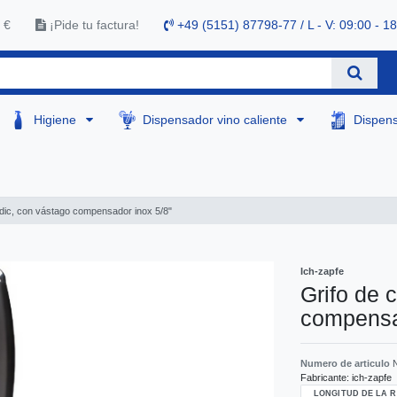
 €
¡Pide tu factura!
+49 (5151) 87798-77 / L - V: 09:00 - 1
Higiene
Dispensador vino caliente
Dispen
rdic, con vástago compensador inox 5/8"
Ich-zapfe
Grifo de 
compensa
Numero de articulo
Fabricante:
ich-zapfe
LONGITUD DE LA 