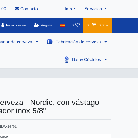
8:00
Contacto
Info
Servicios
Iniciar sesion
Registro
0
0
0,00 €
sador de cerveza
Fabricación de cerveza
Bar & Cócteles
cerveza - Nordic, con vástago
dor inox 5/8"
NEW-14751
ROSCA