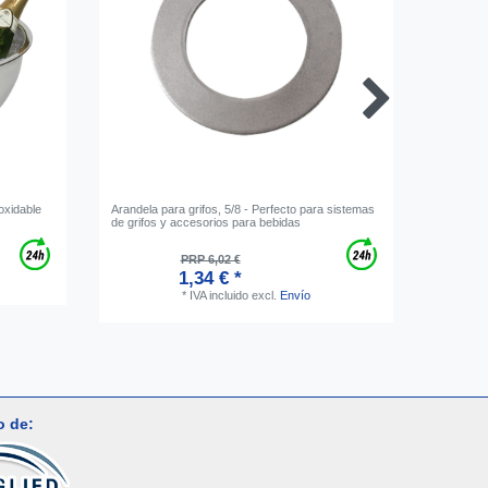
oxidable
Arandela para grifos, 5/8 - Perfecto para sistemas
Tapón del
de grifos y accesorios para bebidas
PRP 6,02 €
1,34 € *
*
IVA incluido
excl.
Envío
o de: