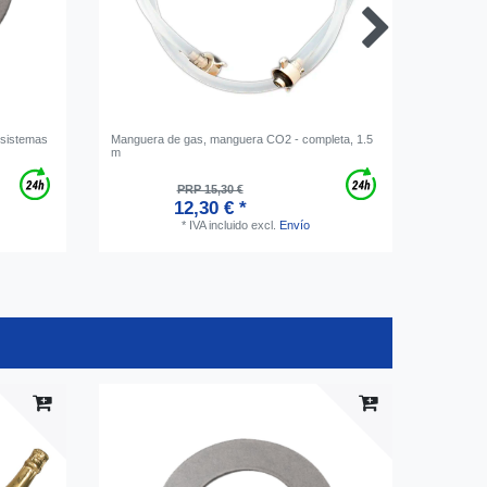
a sistemas
Manguera de gas, manguera CO2 - completa, 1.5
Abrazade
m
alambre s
PRP 15,30 €
12,30 € *
*
IVA incluido
excl.
Envío