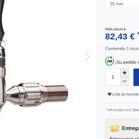
PRP 103,04 €
82,43 €
Contenido
1
troz
¡Su pedido 
Lista de favorit
* IVA incluido excl.
Env
Entreg
Entregamos rá