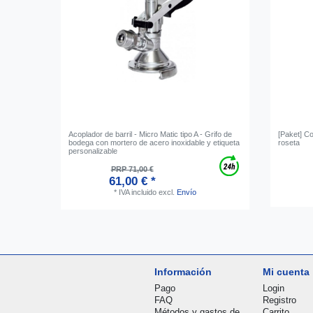
Acoplador de barril - Micro Matic tipo A - Grifo de
[Paket] C
bodega con mortero de acero inoxidable y etiqueta
roseta
personalizable
PRP 71,00 €
61,00 € *
*
IVA incluido
excl.
Envío
Información
Mi cuenta
Pago
Login
FAQ
Registro
Métodos y gastos de
Carrito