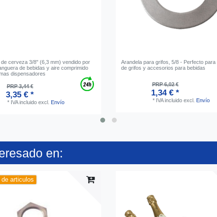
de cerveza 3/8" (6,3 mm) vendido por
Arandela para grifos, 5/8 - Perfecto par
anguera de bebidas y aire comprimido
de grifos y accesorios para bebidas
emas dispensadores
PRP 6,02 €
PRP 3,44 €
1,34 € *
3,35 € *
*
IVA incluido
excl.
Envío
*
IVA incluido
excl.
Envío
teresado en:
de articulos