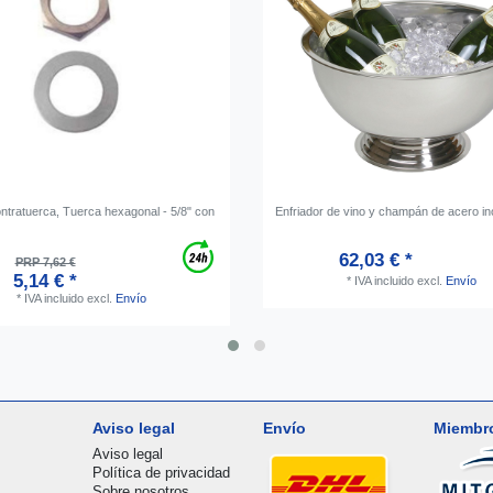
ontratuerca, Tuerca hexagonal - 5/8" con
Enfriador de vino y champán de acero in
62,03 € *
PRP 7,62 €
5,14 € *
*
IVA incluido
excl.
Envío
*
IVA incluido
excl.
Envío
Aviso legal
Envío
Miembr
Aviso legal
Política de privacidad
Sobre nosotros