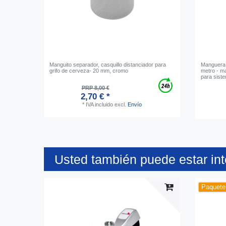
Manguito separador, casquillo distanciador para
Manguera 
grifo de cerveza- 20 mm, cromo
metro - m
para sist
PRP 8,00 €
2,70 € *
*
IVA incluido
excl.
Envío
Usted también puede estar in
Paquete 