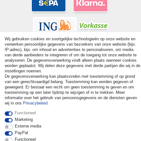
Wij gebruiken cookies en soortgelijke technologieën op onze website en
verwerken persoonlijke gegevens van bezoekers van onze website (bijv.
IP-adres), bijv. om inhoud en advertenties te personaliseren, om media
van derde aanbieders te integreren of om de toegang tot onze website te
analyseren. De gegevensverwerking vindt alleen plaats wanneer cookies
© Copyright 2026 | Alle rechten voorbehouden. - All rights
worden geplaatst. Wij delen deze gegevens met derde partijen die wij in de
reserved. Prices incl. VAT. 19% VAT Basic prices see article detail
instellingen noemen.
| * Applies to deliveries to the UK!
De gegevensverwerking kan plaatsvinden met toestemming of op grond
van een gerechtvaardigd belang. Toestemming kan worden gegeven of
geweigerd. Er bestaat een recht om geen toestemming te geven en om
Contact
Herroepingsrecht uitoefenen
toestemming op een later tijdstip te wijzigen of in te trekken. Meer
informatie over het gebruik van persoonsgegevens en de diensten geven
wij in ons
Privacybeleid
.
Functioneel
Marketing
Externe media
PayPal
Functioneel