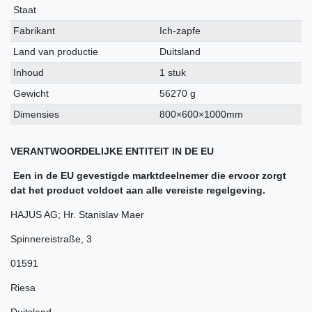
kenmerk
Staat
Fabrikant
Ich-zapfe
Land van productie
Duitsland
Inhoud
1 stuk
Gewicht
56270 g
Dimensies
800×600×1000mm
VERANTWOORDELIJKE ENTITEIT IN DE EU
Een in de EU gevestigde marktdeelnemer die ervoor zorgt
dat het product voldoet aan alle vereiste regelgeving.
HAJUS AG; Hr. Stanislav Maer
Spinnereistraße
,
3
01591
Riesa
Duitsland