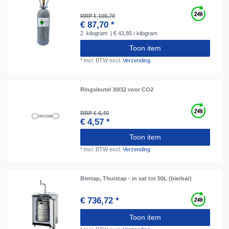
RRP € 109,70
€ 87,70 *
2
kilogram
| € 43,85 / kilogram
Toon item
*
Incl. BTW
excl.
Verzending
Ringsleutel 30/32 voor CO2
RRP € 6,40
€ 4,57 *
Toon item
*
Incl. BTW
excl.
Verzending
Biertap, Thuistap - in vat tot 50L (bierbar)
€ 736,72 *
Toon item