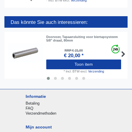
*
Incl. BTW
excl.
Verzending
Das könnte Sie auch interessieren:
Doorvoer, Tapaansluiting voor biertapsysteem
5/8" draad, 80mm
RRP € 21,00
€ 20,00 *
Toon item
*
Incl. BTW
excl.
Verzending
Informatie
Betaling
FAQ
Verzendmethoden
Mijn account