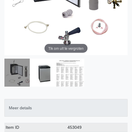
Tik om uit te vergroten
Meer details
Technisch
Waarde
Item ID
453049