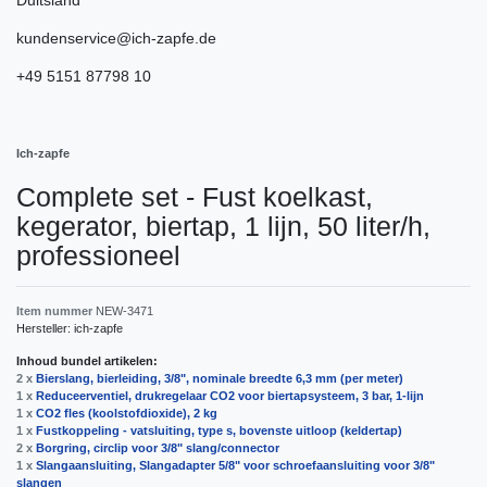
kundenservice@ich-zapfe.de
+49 5151 87798 10
Ich-zapfe
Complete set - Fust koelkast,
kegerator, biertap, 1 lijn, 50 liter/h,
professioneel
Item nummer
NEW-3471
Hersteller:
ich-zapfe
Inhoud bundel artikelen:
2 x
Bierslang, bierleiding, 3/8", nominale breedte 6,3 mm (per meter)
1 x
Reduceerventiel, drukregelaar CO2 voor biertapsysteem, 3 bar, 1-lijn
1 x
CO2 fles (koolstofdioxide), 2 kg
1 x
Fustkoppeling - vatsluiting, type s, bovenste uitloop (keldertap)
2 x
Borgring, сirclip voor 3/8" slang/connector
1 x
Slangaansluiting, Slangadapter 5/8" voor schroefaansluiting voor 3/8"
slangen