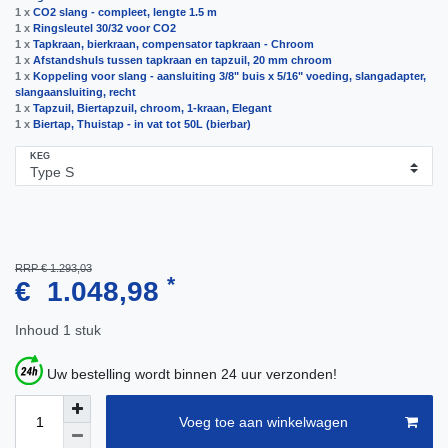
1 x
CO2 slang - compleet, lengte 1.5 m
1 x
Ringsleutel 30/32 voor CO2
1 x
Tapkraan, bierkraan, compensator tapkraan - Chroom
1 x
Afstandshuls tussen tapkraan en tapzuil, 20 mm chroom
1 x
Koppeling voor slang - aansluiting 3/8" buis x 5/16" voeding, slangadapter,
slangaansluiting, recht
1 x
Tapzuil, Biertapzuil, chroom, 1-kraan, Elegant
1 x
Biertap, Thuistap - in vat tot 50L (bierbar)
KEG
RRP € 1.293,03
*
€ 1.048,98
Inhoud
1
stuk
Uw bestelling wordt binnen 24 uur verzonden!
Voeg toe aan winkelwagen