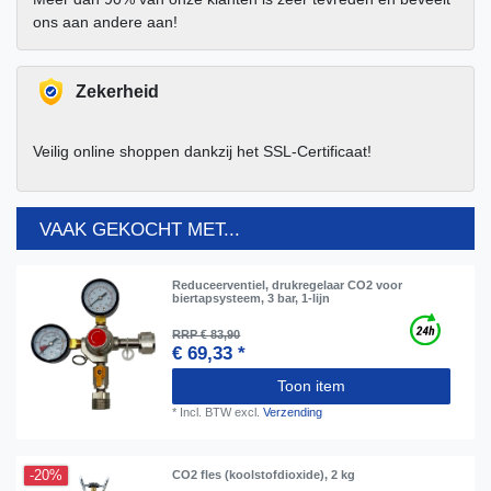
ons aan andere aan!
Zekerheid
Veilig online shoppen dankzij het SSL-Certificaat!
VAAK GEKOCHT MET...
Reduceerventiel, drukregelaar CO2 voor
biertapsysteem, 3 bar, 1-lijn
RRP € 83,90
€ 69,33 *
Toon item
*
Incl. BTW
excl.
Verzending
-20%
CO2 fles (koolstofdioxide), 2 kg