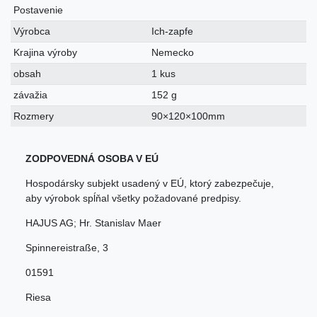
Postavenie
Výrobca
Ich-zapfe
Krajina výroby
Nemecko
obsah
1 kus
závažia
152 g
Rozmery
90×120×100mm
ZODPOVEDNÁ OSOBA V EÚ
Hospodársky subjekt usadený v EÚ, ktorý zabezpečuje,
aby výrobok spĺňal všetky požadované predpisy.
HAJUS AG; Hr. Stanislav Maer
Spinnereistraße
,
3
01591
Riesa