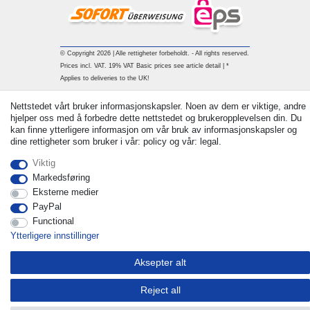
© Copyright 2026 | Alle rettigheter forbeholdt. - All rights reserved.
Prices incl. VAT. 19% VAT Basic prices see article detail | *
Applies to deliveries to the UK!
Withdraw from contract here
Nettstedet vårt bruker informasjonskapsler. Noen av dem er viktige, andre
hjelper oss med å forbedre dette nettstedet og brukeropplevelsen din. Du
kan finne ytterligere informasjon om vår bruk av informasjonskapsler og
Ta kontakt med
dine rettigheter som bruker i vår: policy og vår: legal.
Viktig
Markedsføring
Eksterne medier
PayPal
Functional
Ytterligere innstillinger
Aksepter alt
Reject all