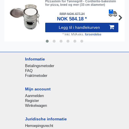
Pizzastein for Tønnegrill - Cordierite-bakestein
for pizza, brød og mer (33 cm diameter)
RRP NOK 677.34
NOK 584.18 *
Legg til i handlekurven
*
Inkl. MVA
eks.
forsendelse
Informatie
Betalingsmetoder
FAQ
Fraktmetoder
Mijn account
Aanmelden
Register
Winkelwagen
Juridische informatie
Herroepingsrecht