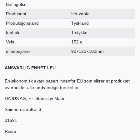
Betingelse
Produsent
Ich-zapfe
Produksjonsland
Tyskland
Innhold
1 stykke
Vekt
152 g
dimensjoner
90×120×100mm
ANSVARLIG ENHET I EU
En økonomisk aktør basert innenfor EU som sikrer at produktet
overholder alle nødvendige forskrifter.
HAJUS AG; Hr. Stanislav Maer
Spinnereistraße
,
3
01591
Riesa