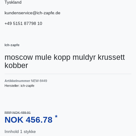
Tyskland
kundenservice@ich-zapfe.de
+49 5151 87798 10
Ich-zapfe
moscow mule kopp muldyr krussett
kobber
Artikkelnummer
NEW-8449
Hersteller:
ich-zapfe
RRP NOK 489.91
*
NOK 456.78
Innhold
1
stykke