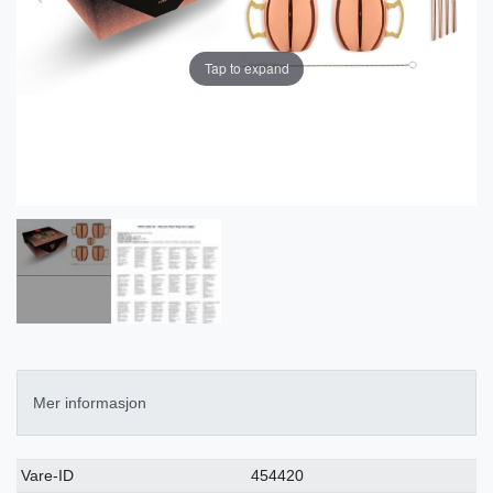
Tap to expand
Mer informasjon
Ceres::Template.singleItemTechnicalDataAttribute
Ceres::Template.singleItemTechnicalDataValue
Vare-ID
454420