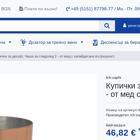
0 BGN
Плати по късно!
+49 (5151) 87798-77 / Mo - Пт: 09
регист
ена
Дозатор за греяно вино
Диспенсър за бир
ички за десерт, Чаша за сладолед 2 - от мед с калайдисана вътрешност
Ich-zapfe
Купички 
- от мед
Номер на артикул
N
Производител:
ich-za
RRP 58,52 €
46,82 €