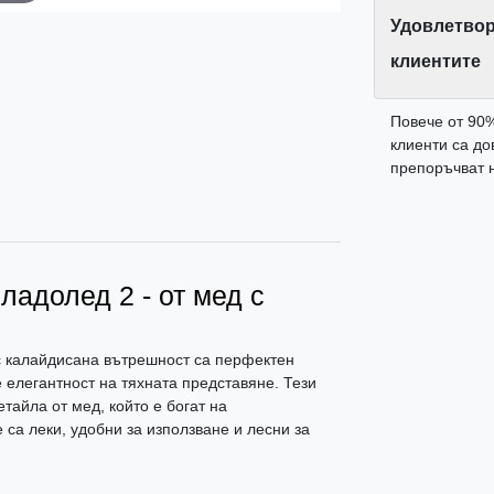
Удовлетвор
клиентите
Повече от 90
клиенти са до
препоръчват н
ладолед 2 - от мед с
 с калайдисана вътрешност са перфектен
 елегантност на тяхната представяне. Тези
тайла от мед, който е богат на
 са леки, удобни за използване и лесни за