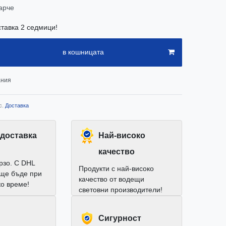
арче
ставка 2 седмици!
в кошницата
ания
с.
Доставка
доставка
Най-високо
качество
рзо. С DHL
Продукти с най-високо
 ще бъде при
качество от водещи
ко време!
световни производители!
Cигурност