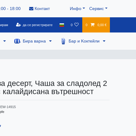
:00 - 18:00
Контакт
Инфо
Сервис
рирам
да се регистрирате
0
0
0,00 €
а
Бира варна
Бар и Kоктейли
за десерт, Чаша за сладолед 2
 с калайдисана вътрешност
EW-14915
pfe
*