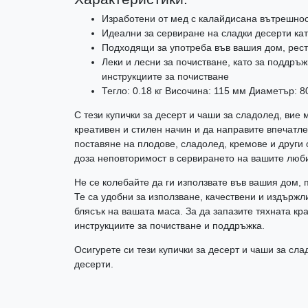
Изработени от мед с калайдисана вътрешно
Идеални за сервиране на сладки десерти ка
Подходящи за употреба във вашия дом, рес
Леки и лесни за почистване, като за поддръ
инструкциите за почистване
Тегло: 0.18 кг Височина: 115 мм Диаметър: 
С тези купички за десерт и чаши за сладолед, вие
креативен и стилен начин и да направите впечатле
поставяне на плодове, сладолед, кремове и други 
доза неповторимост в сервирането на вашите люб
Не се колебайте да ги използвате във вашия дом,
Те са удобни за използване, качествени и издържл
блясък на вашата маса. За да запазите тяхната кр
инструкциите за почистване и поддръжка.
Осигурете си тези купички за десерт и чаши за сл
десерти.