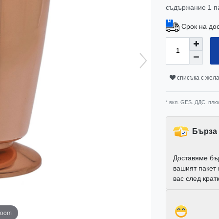
съдържание
1
п
Срок на до
списъка с жел
* вкл. GES. ДДС. плю
Бърза 
Доставяме бъ
вашият пакет
вас след крат
zoom