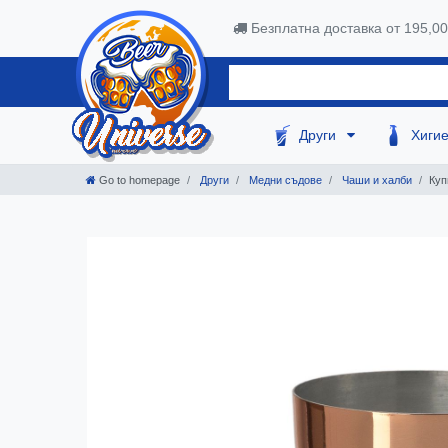
Безплатна доставка от 195,0
Други
Хиги
Go to homepage
Други
Mедни съдове
Чаши и халби
Куп