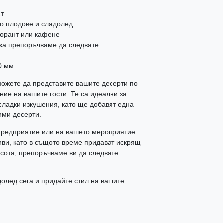
ст
то плодове и сладолед
торант или кафене
жка препоръчваме да следвате
80 мм
 можете да представите вашите десерти по
ние на вашите гости. Те са идеални за
сладки изкушения, като ще добавят една
ими десерти.
 предприятие или на вашето мероприятие.
иви, като в същото време придават искрящ
асота, препоръчваме ви да следвате
адолед сега и придайте стил на вашите