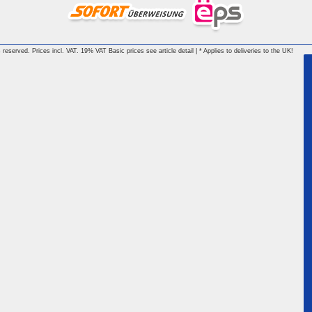
reserved. Prices incl. VAT. 19% VAT Basic prices see article detail | * Applies to deliveries to the UK!