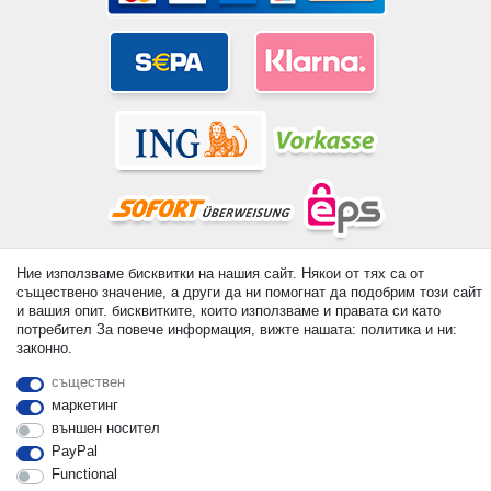
© Copyright 2026 | Всички права запазени. - All rights reserved.
Ние използваме бисквитки на нашия сайт. Някои от тях са от
съществено значение, а други да ни помогнат да подобрим този сайт
Prices incl. VAT. 19% VAT Basic prices see article detail | *
и вашия опит. бисквитките, които използваме и правата си като
Applies to deliveries to the UK!
потребител За повече информация, вижте нашата: политика и ни:
законно.
контакт
Withdraw from contract here
съществен
маркетинг
външен носител
PayPal
Functional