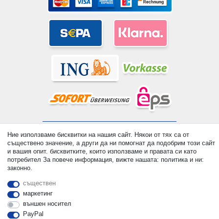
© Copyright 2026 | Всички права запазени. - All rights reserved.
Ние използваме бисквитки на нашия сайт. Някои от тях са от
Prices incl. VAT. 19% VAT Basic prices see article detail | *
съществено значение, а други да ни помогнат да подобрим този сайт
Applies to deliveries to the UK!
и вашия опит. бисквитките, които използваме и правата си като
потребител За повече информация, вижте нашата: политика и ни:
законно.
контакт
Withdraw from contract here
съществен
маркетинг
външен носител
PayPal