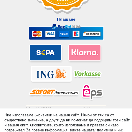
Плащане
© Copyright 2026 | Всички права запазени. - All rights reserved.
Prices incl. VAT. 19% VAT Basic prices see article detail | *
Ние използваме бисквитки на нашия сайт. Някои от тях са от
Applies to deliveries to the UK!
съществено значение, а други да ни помогнат да подобрим този сайт
и вашия опит. бисквитките, които използваме и правата си като
потребител За повече информация, вижте нашата: политика и ни: