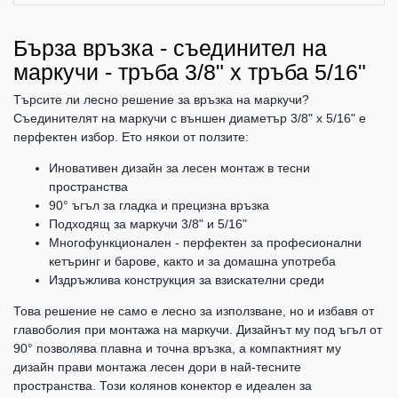
Бърза връзка - съединител на
маркучи - тръба 3/8" x тръба 5/16"
Търсите ли лесно решение за връзка на маркучи?
Съединителят на маркучи с външен диаметър 3/8" x 5/16" е
перфектен избор. Ето някои от ползите:
Иновативен дизайн за лесен монтаж в тесни
пространства
90° ъгъл за гладка и прецизна връзка
Подходящ за маркучи 3/8" и 5/16"
Многофункционален - перфектен за професионални
кетъринг и барове, както и за домашна употреба
Издръжлива конструкция за взискателни среди
Това решение не само е лесно за използване, но и избавя от
главоболия при монтажа на маркучи. Дизайнът му под ъгъл от
90° позволява плавна и точна връзка, а компактният му
дизайн прави монтажа лесен дори в най-тесните
пространства. Този колянов конектор е идеален за