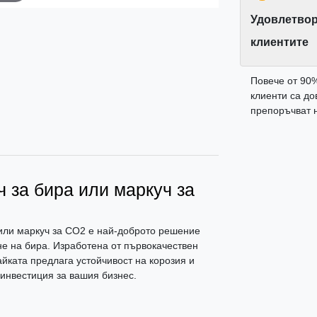
Удовлетвор
клиентите
Повече от 90
клиенти са до
препоръчват н
 за бира или маркуч за
 или маркуч за CO2 е най-доброто решение
е на бира. Изработена от първокачествен
йката предлага устойчивост на корозия и
 инвестиция за вашия бизнес.