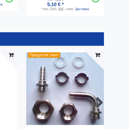
5,10 € *
ка
*
вкл. GES. ДДС.
плюс.
Доставка
Продуктов пакет