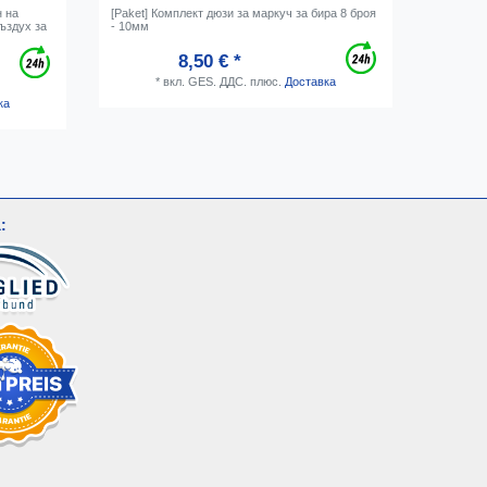
н на
[Paket] Комплект дюзи за маркуч за бира 8 броя
Извит на
въздух за
- 10мм
маркуч з
8,50 € *
*
вкл. GES. ДДС.
плюс.
Доставка
ка
: