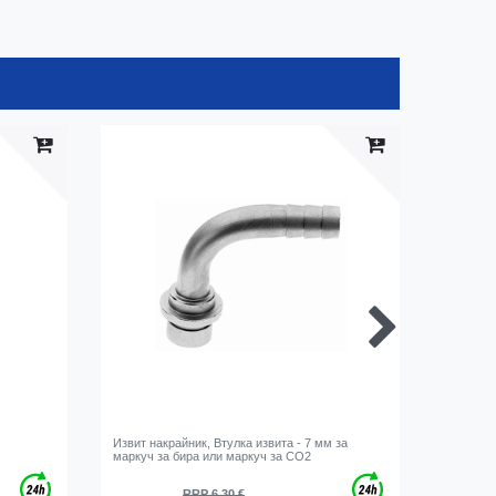
Продук
Извит накрайник, Втулка извита - 7 мм за
[Paket] 
маркуч за бира или маркуч за CO2
- 7мм
RRP 6,30 €