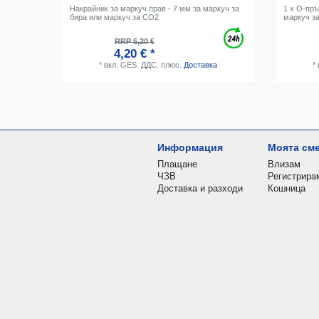
Накрайник за маркуч прав - 7 мм за маркуч за
1 x О-пръ
бира или маркуч за CO2
маркуч з
RRP 5,20 €
4,20 € *
*
вкл. GES. ДДС.
плюс.
Доставка
*
Информация
Моята см
Плащане
Влизам
ЧЗВ
Регистрира
Доставка и разходи
Кошница