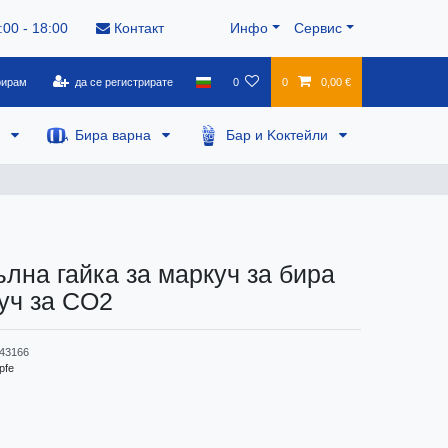
:00 - 18:00
Контакт
Инфо
Сервис
рирам
да се регистрирате
0
0
0,00 €
а
Бира варна
Бар и Kоктейли
лна гайка за маркуч за бира
уч за CO2
43166
pfe