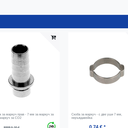
 за маркуч прав - 7 мм за маркуч за
Скоба за маркуч - с две уши 7 мм,
 маркуч за CO2
неръждавейка
0,74 € *
RRP 5,20 €