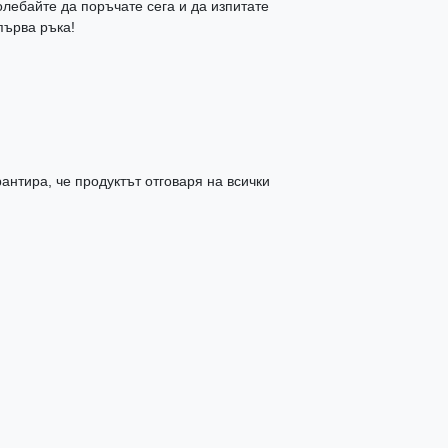
олебайте да поръчате сега и да изпитате
първа ръка!
антира, че продуктът отговаря на всички