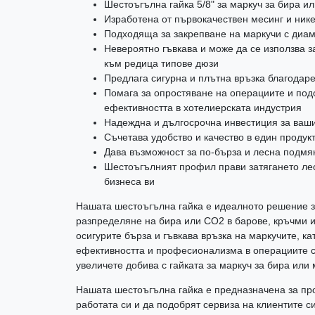
Шестоъгълна гайка 5/8" за маркуч за бира и
Изработена от първокачествен месинг и ник
Подходяща за закрепване на маркучи с диам
Невероятно гъвкава и може да се използва з
към редица типове дюзи
Предлага сигурна и плътна връзка благода
Помага за опростяване на операциите и по
ефективността в хотелиерската индустрия
Надеждна и дългосрочна инвестиция за ваш
Съчетава удобство и качество в един продук
Дава възможност за по-бърза и лесна подмя
Шестоъгълният профил прави затягането лес
бизнеса ви
Нашата шестоъгълна гайка е идеалното решение 
разпределяне на бира или CO2 в барове, кръчми 
осигурите бърза и гъвкава връзка на маркучите, к
ефективността и професионализма в операциите си
увеличете добива с гайката за маркуч за бира или 
Нашата шестоъгълна гайка е предназначена за про
работата си и да подобрят сервиза на клиентите си