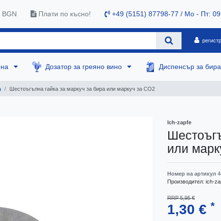
0 BGN
Плати по късно!
+49 (5151) 87798-77 / Mo - Пт: 09
регист
ена
Дозатор за греяно вино
Диспенсър за бир
а
Шестоъгълна гайка за маркуч за бира или маркуч за CO2
Ich-zapfe
Шестоъгъ
или марк
Номер на артикул
4
Производител:
ich-za
RRP 5,95 €
*
1,30 €