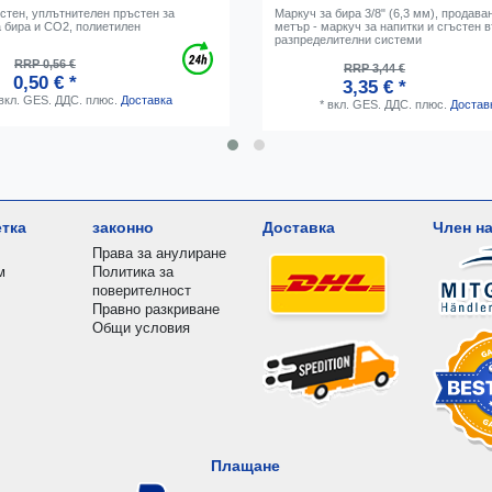
стен, уплътнителен пръстен за
Маркуч за бира 3/8" (6,3 мм), продава
а бира и CO2, полиетилен
метър - маркуч за напитки и сгъстен 
разпределителни системи
RRP 0,56 €
RRP 3,44 €
0,50 € *
3,35 € *
вкл. GES. ДДС.
плюс.
Доставка
*
вкл. GES. ДДС.
плюс.
Достав
етка
законно
Доставка
Член на
Права за анулиране
м
Политика за
поверителност
Правно разкриване
Общи условия
Плащане