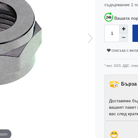
съдържание
1
п
Вашата пор
списъка с жел
* вкл. GES. ДДС. плю
Бърза 
Доставяме бъ
вашият пакет
вас след крат
zoom