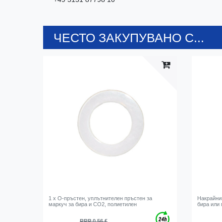
ЧЕСТО ЗАКУПУВАНО С...
1 x О-пръстен, уплътнителен пръстен за
Накрайник
маркуч за бира и CO2, полиетилен
бира или
RRP 0,56 €