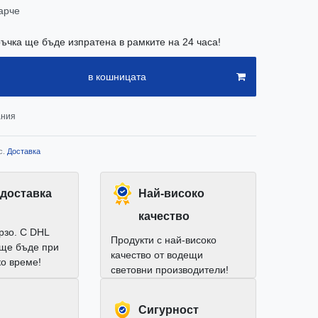
арче
ъчка ще бъде изпратена в рамките на 24 часа!
в кошницата
ания
с.
Доставка
доставка
Най-високо
качество
рзо. С DHL
Продукти с най-високо
 ще бъде при
качество от водещи
ко време!
световни производители!
Cигурност