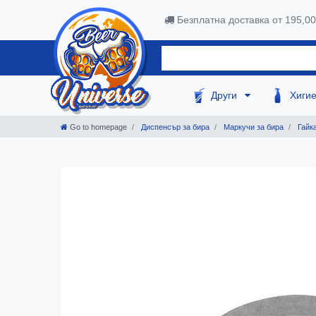
Безплатна доставка от 195,0
Други
Хиги
Go to homepage
Диспенсър за бира
Маркучи за бира
Гайк