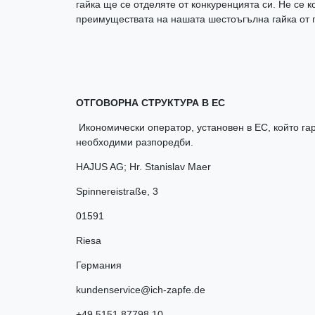
гайка ще се отделяте от конкуренцията си. Не се к
преимуществата на нашата шестоъгълна гайка от 
ОТГОВОРНА СТРУКТУРА В ЕС
Икономически оператор, установен в ЕС, който гар
необходими разпоредби.
HAJUS AG; Hr. Stanislav Maer
Spinnereistraße
,
3
01591
Riesa
Германия
kundenservice@ich-zapfe.de
+49 5151 87798 10