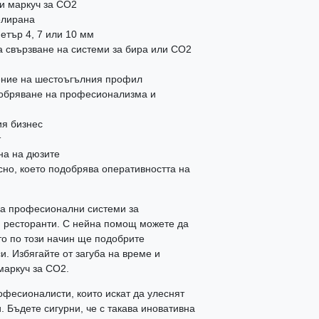
ли маркуч за CO2
елирана
етър 4, 7 или 10 мм
а свързване на системи за бира или CO2
рение на шестоъгълния профил
добряване на професионализма и
ия бизнес
т
на на дюзите
но, което подобрява оперативността на
за професионални системи за
и ресторанти. С нейна помощ можете да
ато по този начин ще подобрите
. Избягайте от загуба на време и
маркуч за CO2.
фесионалисти, които искат да улеснят
. Бъдете сигурни, че с такава иновативна