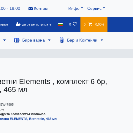
:00 - 18:00
Контакт
Инфо
Сервис
рирам
да се регистрирате
0
0
0,00 €
а
Бира варна
Бар и Kоктейли
етни Elements , комплект 6 бр,
, 465 мл
EW-7895
pfe
дукта Комплектът включва:
пиене ELEMENTS, Bernstein, 465 мл