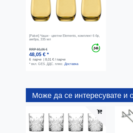
[Paket] Чаши - цветни Elements, комплект 6 бр,
амбра, 335 мл
RRP 60,06 €
48,05 € *
6
парче
| 8,01 € / парче
*
вкл. GES. ДДС.
плюс.
Доставка
Може да се интересувате и о