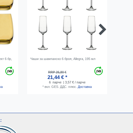
кт 6 бр,
Чаши за шампанско 6 броя, Allegra, 195 мл
Подложка
RRP 26,80 €
21,44 € *
6
парче
| 3,57 € / парче
ка
*
вкл. GES. ДДС.
плюс.
Доставка
: