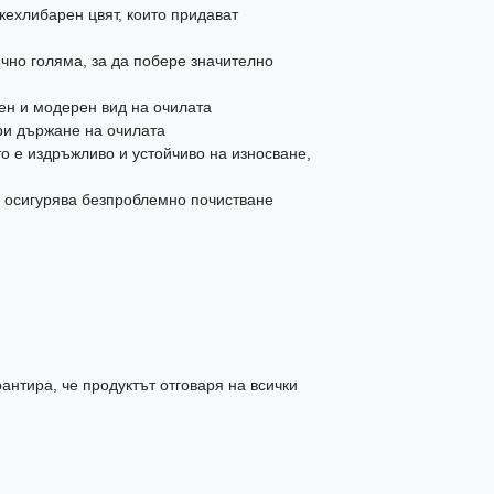
кехлибарен цвят, които придават
ъчно голяма, за да побере значително
ен и модерен вид на очилата
ри държане на очилата
то е издръжливо и устойчиво на износване,
 осигурява безпроблемно почистване
антира, че продуктът отговаря на всички