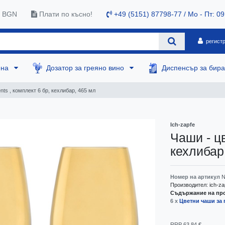
0 BGN
Плати по късно!
+49 (5151) 87798-77 / Mo - Пт: 09
регист
ена
Дозатор за греяно вино
Диспенсър за бир
nts , комплект 6 бр, кехлибар, 465 мл
Ich-zapfe
Чаши - цв
кехлибар
Номер на артикул
N
Производител:
ich-za
Съдържание на про
6 x
Цветни чаши за 
RRP 63,84 €