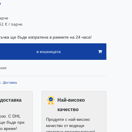
*
арче
51 € / парче
ъчка ще бъде изпратена в рамките на 24 часа!
в кошницата
ания
с.
Доставка
доставка
Най-високо
качество
рзо. С DHL
Продукти с най-високо
 ще бъде при
качество от водещи
ко време!
световни производители!