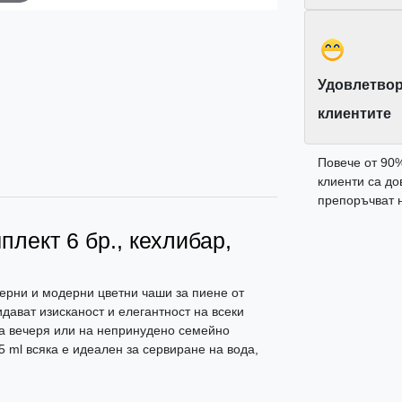
Удовлетвор
клиентите
Повече от 90
клиенти са до
препоръчват н
плект 6 бр., кехлибар,
ерни и модерни цветни чаши за пиене от
ават изисканост и елегантност на всеки
а вечеря или на непринудено семейно
5 ml всяка е идеален за сервиране на вода,