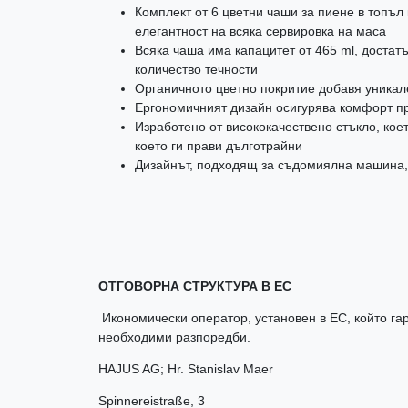
Комплект от 6 цветни чаши за пиене в топъл 
елегантност на всяка сервировка на маса
Всяка чаша има капацитет от 465 ml, достат
количество течности
Органичното цветно покритие добавя уникал
Ергономичният дизайн осигурява комфорт п
Изработено от висококачествено стъкло, кое
което ги прави дълготрайни
Дизайнът, подходящ за съдомиялна машина,
ОТГОВОРНА СТРУКТУРА В ЕС
Икономически оператор, установен в ЕС, който гар
необходими разпоредби.
HAJUS AG; Hr. Stanislav Maer
Spinnereistraße
,
3