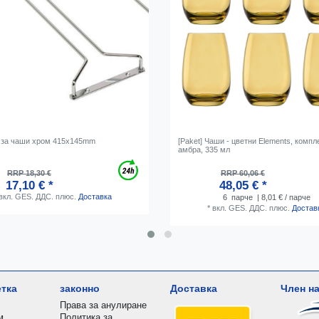
 за чаши хром 415x145mm
[Paket] Чаши - цветни Elements, компле
амбра, 335 мл
RRP 18,30 €
RRP 60,06 €
17,10 € *
48,05 € *
вкл. GES. ДДС.
плюс.
Доставка
6
парче
| 8,01 € / парче
*
вкл. GES. ДДС.
плюс.
Достав
етка
законно
Доставка
Член на
Права за анулиране
м
Политика за