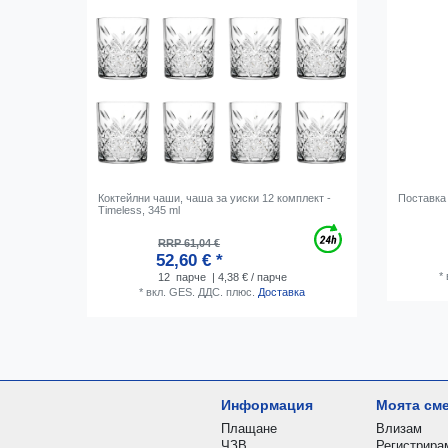
Коктейлни чаши, чаша за уиски 12 комплект -
Поставка
Timeless, 345 ml
RRP 61,04 €
52,60 € *
*
12
парче
| 4,38 € / парче
*
вкл. GES. ДДС.
плюс.
Доставка
Информация
Моята см
Плащане
Влизам
ЧЗВ
Регистрира