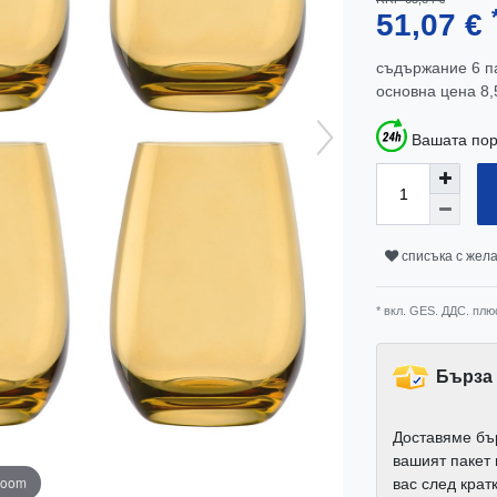
51,07 €
съдържание
6
п
основна цена
8,
Вашата пор
списъка с жел
* вкл. GES. ДДС. плю
Бърза 
Доставяме бъ
вашият пакет
zoom
вас след крат