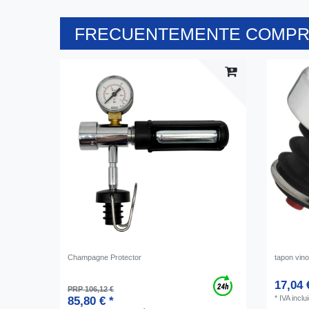
FRECUENTEMENTE COMPRA
Champagne Protector
tapon vino
17,04 
PRP 106,12 €
*
IVA inclu
85,80 € *