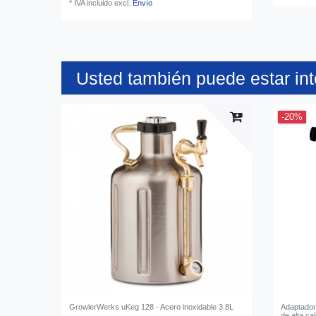
*
IVA incluido
excl.
Envío
Usted también puede estar in
-20%
GrowlerWerks uKeg 128 - Acero inoxidable 3.8L
Adaptador 
de alta ca