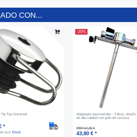
DO CON...
-20%
 Tip Top Universal
Adaptador para barriles - 5 litros, diseño
de alta calidad con grifo de cerveza
€ *
PRP 54,80 €
ido
excl.
Envío
43,80 € *