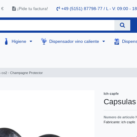
 €
¡Pide tu factura!
+49 (5151) 87798-77 / L - V: 09:00 - 1
Higiene
Dispensador vino caliente
Dispen
 co2 - Champagne Protector
Ich-zapfe
Capsulas
Numero de articulo
Fabricante:
ich-zapfe