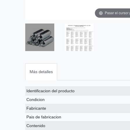
Pasar el cursor
Más detalles
Ceres::Template.singleItemTechnicalDataAttribute
Ceres::Template.singleItemTechnicalDataValue
Identificacion del producto
Condicion
Fabricante
Pais de fabricacion
Contenido