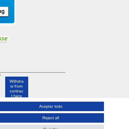
!
Withdra
w from
contrac
t here
Aceptar todo
Contacto
Reject all