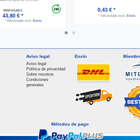
0,43 € *
PRP 54,80 €
43,80 € *
*
IVA incluido
excl.
Envío
*
IVA incluido
excl.
Envío
Aviso legal
Envío
Miembr
Aviso legal
Política de privacidad
Sobre nosotros
Condiciones
generales
Métodos de pago