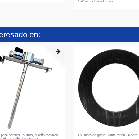
*
IVA incluido
excl.
Envío
teresado en:
para barriles - 5 litros, diseño metálico
1 x Junta de goma, Junta torica - Negro
lidad con grifo de cerveza