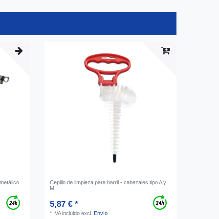
 metálico
Cepillo de limpieza para barril - cabezales tipo A y
M
5,87 € *
*
IVA incluido
excl.
Envío