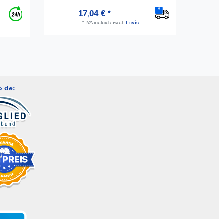
17,04 € *
*
IVA incluido
excl.
Envío
o de: