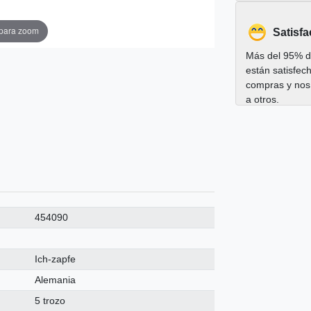
 para zoom
Satisfa
Más del 95% de
están satisfec
compras y nos
a otros.
454090
Ich-zapfe
Alemania
5 trozo