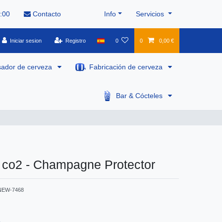
8:00
Contacto
Info
Servicios
Iniciar sesion
Registro
0
0
0,00 €
sador de cerveza
Fabricación de cerveza
Bar & Cócteles
 co2 - Champagne Protector
NEW-7468