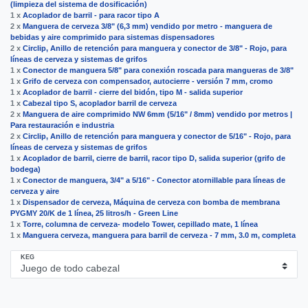
(limpieza del sistema de dosificación)
1 x
Acoplador de barril - para racor tipo A
2 x
Manguera de cerveza 3/8" (6,3 mm) vendido por metro - manguera de
bebidas y aire comprimido para sistemas dispensadores
2 x
Circlip, Anillo de retención para manguera y conector de 3/8" - Rojo, para
líneas de cerveza y sistemas de grifos
1 x
Conector de manguera 5/8" para conexión roscada para mangueras de 3/8"
1 x
Grifo de cerveza con compensador, autocierre - versión 7 mm, cromo
1 x
Acoplador de barril - cierre del bidón, tipo M - salida superior
1 x
Cabezal tipo S, acoplador barril de cerveza
2 x
Manguera de aire comprimido NW 6mm (5/16" / 8mm) vendido por metros |
Para restauración e industria
2 x
Circlip, Anillo de retención para manguera y conector de 5/16" - Rojo, para
líneas de cerveza y sistemas de grifos
1 x
Acoplador de barril, cierre de barril, racor tipo D, salida superior (grifo de
bodega)
1 x
Conector de manguera, 3/4" a 5/16" - Conector atornillable para líneas de
cerveza y aire
1 x
Dispensador de cerveza, Máquina de cerveza con bomba de membrana
PYGMY 20/K de 1 línea, 25 litros/h - Green Line
1 x
Torre, сolumna de cerveza- modelo Tower, cepillado mate, 1 línea
1 x
Manguera cerveza, manguera para barril de cerveza - 7 mm, 3.0 m, completa
KEG