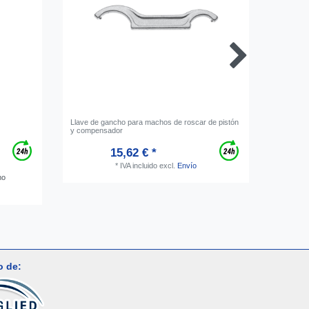
Llave de gancho para machos de roscar de pistón
Regulado
y compensador
para disp
15,62 € *
*
IVA incluido
excl.
Envío
mo
o de: