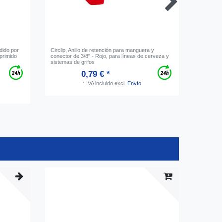
dido por
Circlip, Anillo de retención para manguera y
Conector
primido
conector de 3/8" - Rojo, para líneas de cerveza y
roscada 
sistemas de grifos
0,79 € *
*
IVA incluido
excl.
Envío