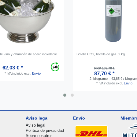
 de vino y champán de acero inoxidable
Botella CO2, botella de gas, 2 kg
62,03 € *
PRP 109,70 €
87,70 € *
*
IVA incluido
excl.
Envío
2
kilogramo
| 43,85 € / kilogra
*
IVA incluido
excl.
Envío
Aviso legal
Envío
Miembr
Aviso legal
Política de privacidad
Sobre nosotros