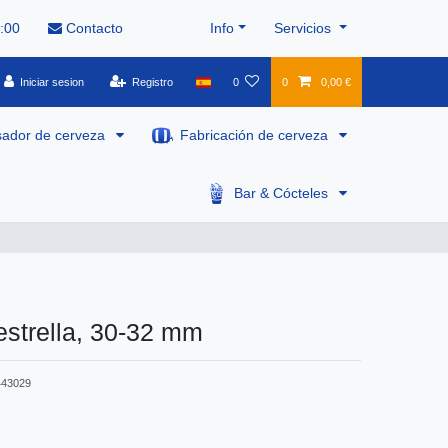
8:00
Contacto
Info
Servicios
Iniciar sesion
Registro
0
0
0,00 €
sador de cerveza
Fabricación de cerveza
Bar & Cócteles
estrella, 30-32 mm
443029