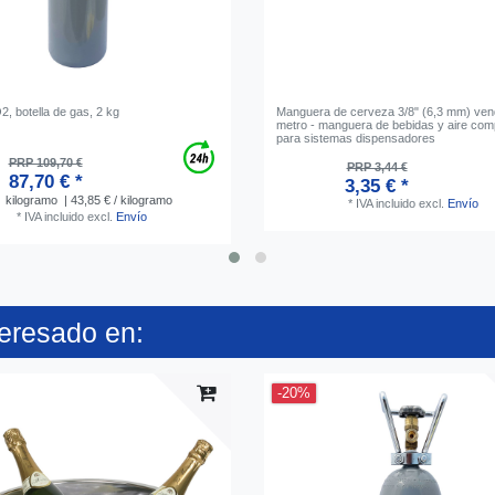
2, botella de gas, 2 kg
Manguera de cerveza 3/8" (6,3 mm) ven
metro - manguera de bebidas y aire com
para sistemas dispensadores
PRP 109,70 €
PRP 3,44 €
87,70 € *
3,35 € *
kilogramo
| 43,85 € / kilogramo
*
IVA incluido
excl.
Envío
*
IVA incluido
excl.
Envío
teresado en:
-20%