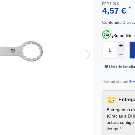
PRP 6,40 €
*
4,57 €
Contenido
1
troz
¡Su pedido 
Lista de favorit
* IVA incluido excl.
Env
Entreg
Entregamos rá
¡Gracias a DH
estará contigo
tiempo!