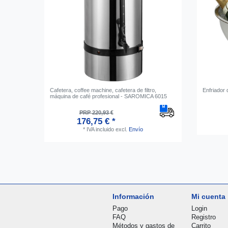
Cafetera, coffee machine, cafetera de filtro,
Enfriador
máquina de café profesional - SAROMICA 6015
PRP 220,93 €
176,75 € *
*
IVA incluido
excl.
Envío
Información
Mi cuenta
Pago
Login
FAQ
Registro
Métodos y gastos de
Carrito