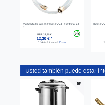
Manguera de gas, manguera CO2 - completa, 1.5
Botella CO
m
PRP 15,30 €
12,30 € *
*
IVA incluido
excl.
Envío
2
Usted también puede estar in