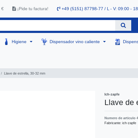
 €
¡Pide tu factura!
+49 (5151) 87798-77 / L - V: 09:00 - 1
Higiene
Dispensador vino caliente
Dispen
Llave de estrella, 30-32 mm
Ich-zapfe
Llave de 
Numero de articulo
Fabricante:
ich-zapfe