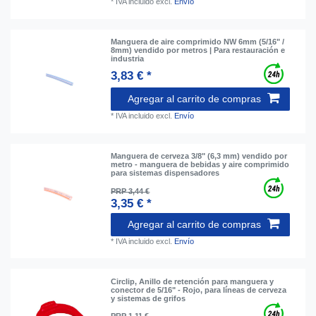
*
IVA incluido
excl.
Envío
Manguera de aire comprimido NW 6mm (5/16" /
8mm) vendido por metros | Para restauración e
industria
3,83 € *
Agregar al carrito de compras
*
IVA incluido
excl.
Envío
Manguera de cerveza 3/8" (6,3 mm) vendido por
metro - manguera de bebidas y aire comprimido
para sistemas dispensadores
PRP 3,44 €
3,35 € *
Agregar al carrito de compras
*
IVA incluido
excl.
Envío
Circlip, Anillo de retención para manguera y
conector de 5/16" - Rojo, para líneas de cerveza
y sistemas de grifos