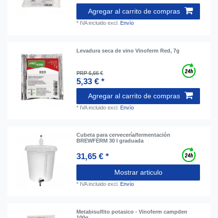
Agregar al carrito de compras
*
IVA incluido
excl.
Envío
Levadura seca de vino Vinoferm Red, 7g
PRP 6,66 €
5,33 € *
Agregar al carrito de compras
*
IVA incluido
excl.
Envío
Cubeta para cervecería/fermentación
BREWFERM 30 l graduada
31,65 € *
Mostrar articulo
*
IVA incluido
excl.
Envío
Metabisulfito potasico - Vinoferm campden
100g