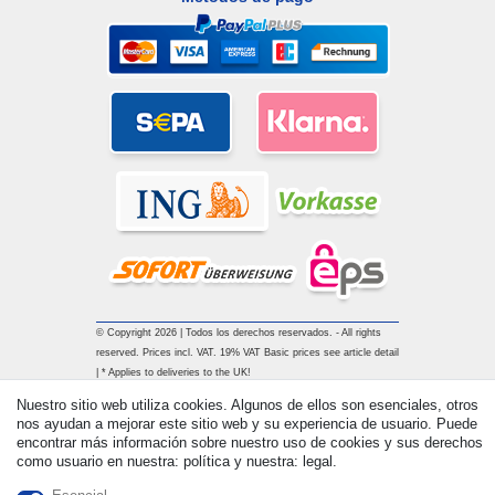
© Copyright 2026 | Todos los derechos reservados. - All rights
reserved. Prices incl. VAT. 19% VAT Basic prices see article detail
| * Applies to deliveries to the UK!
Nuestro sitio web utiliza cookies. Algunos de ellos son esenciales, otros
nos ayudan a mejorar este sitio web y su experiencia de usuario. Puede
Contacto
Withdraw from contract here
encontrar más información sobre nuestro uso de cookies y sus derechos
como usuario en nuestra: política y nuestra: legal.