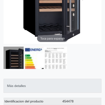
Toca para expandir
Más detalles
Ceres::Template.singleItemTechnicalDataAttribute
Ceres::Template.singleItemTechnicalDataValue
Identificacion del producto
454478