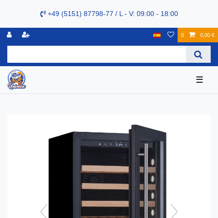
+49 (5151) 87798-77 / L - V: 09:00 - 18:00
0
0,00 €
☰