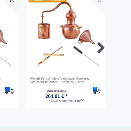
,
[Paket] Set completo Alambique, Alquitara,
Saro Frig
Destilador de cobre - Premium, 2 litros
con 2 pu
PRP 331,02 €
264,81 € *
*
IVA incluido
excl.
Envío