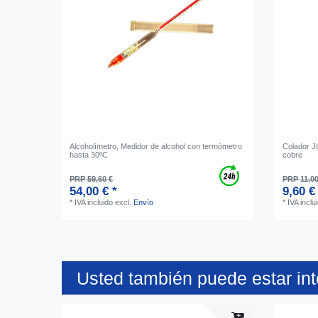
Alcoholímetro, Medidor de alcohol con termómetro
Colador J
hasta 30ºC
cobre
PRP 59,60 €
PRP 11,00
54,00 € *
9,60 €
*
IVA incluido
excl.
Envío
*
IVA inclu
Usted también puede estar in