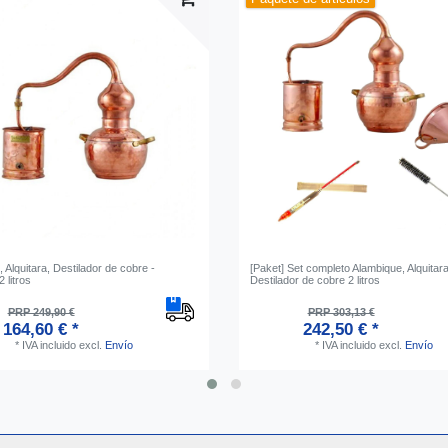
 Alquitara, Destilador de cobre -
[Paket] Set completo Alambique, Alquitara
 litros
Destilador de cobre 2 litros
PRP 249,90 €
PRP 303,13 €
164,60 € *
242,50 € *
*
IVA incluido
excl.
Envío
*
IVA incluido
excl.
Envío