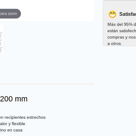
 para zoom
Satisfa
Más del 95% de
están satisfec
compras y nos
a otros.
× 200 mm
en recipientes estrechos
lor y flexible
vino en casa