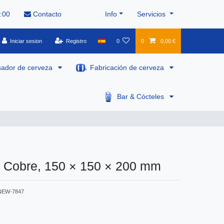
8:00
Contacto
Info
Servicios
Iniciar sesion
Registro
0
0
0,00 €
sador de cerveza
Fabricación de cerveza
Bar & Cócteles
 Cobre, 150 × 150 × 200 mm
NEW-7847