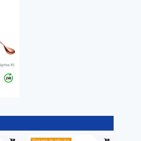
ágrima 45
Paquete de articulos