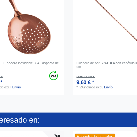
ULEP acero inoxidable 304 - aspecto de
Cuchara de bar SPATULA con espátula l
cm
 €
PRP 11,00 €
 *
9,60 € *
ido
excl.
Envío
*
IVA incluido
excl.
Envío
teresado en:
Paquete de articulos