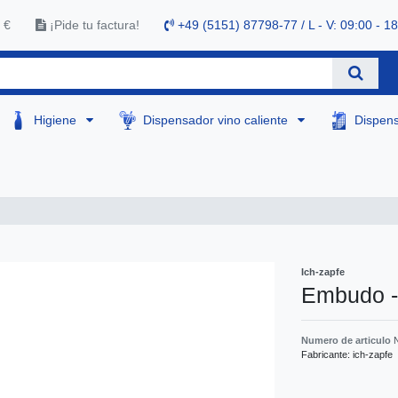
 €
¡Pide tu factura!
+49 (5151) 87798-77 / L - V: 09:00 - 1
Higiene
Dispensador vino caliente
Dispen
Ich-zapfe
Embudo -
Numero de articulo
Fabricante:
ich-zapfe