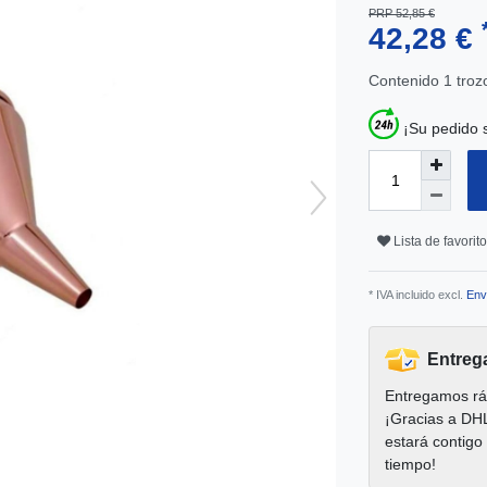
PRP 52,85 €
42,28 €
Contenido
1
troz
¡Su pedido 
Lista de favorit
* IVA incluido excl.
Env
Entreg
Entregamos rá
¡Gracias a DH
estará contigo
tiempo!