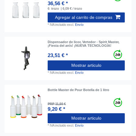
36,56 € *
6
trozo
| 6,09 € / trozo
Agregar al carrito de compras
*
IVA incluido
excl.
Envío
Dispensador de licor, Vertedor - Spirit Master,
¡Fiesta del anís! ¡NUEVA TECNOLOGÍA!
23,51 € *
Mostrar articulo
*
IVA incluido
excl.
Envío
Bottle Master de Pour Botella de 1 litro
PRP 11,50 €
9,20 € *
Mostrar articulo
*
IVA incluido
excl.
Envío