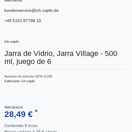
kundenservice@ich-zapfe.de
+49 5151 87798 10
Ich-zapfe
Jarra de Vidrio, Jarra Village - 500
ml, juego de 6
Numero de articulo
NEW-11288
Fabricante:
ich-zapfe
PRP 35,62 €
*
28,49 €
Contenido
6
trozo
Precio unitario
4,75 € / trozo