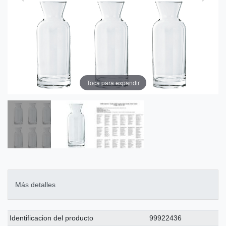
Toca para expandir
Más detalles
Ceres::Template.singleItemTechnicalDataAttribute
Ceres::Template.singleItemTechnicalDataValue
Identificacion del producto
99922436