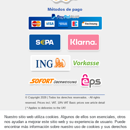
Métodos de pago
© Copyright 2026 | Todos los derechos reservados. - All rights
reserved. Prices incl. VAT. 19% VAT Basic prices see article detail
| * Applies to deliveries to the UK!
Nuestro sitio web utiliza cookies. Algunos de ellos son esenciales, otros
nos ayudan a mejorar este sitio web y su experiencia de usuario. Puede
Contacto
Withdraw from contract here
encontrar más información sobre nuestro uso de cookies y sus derechos