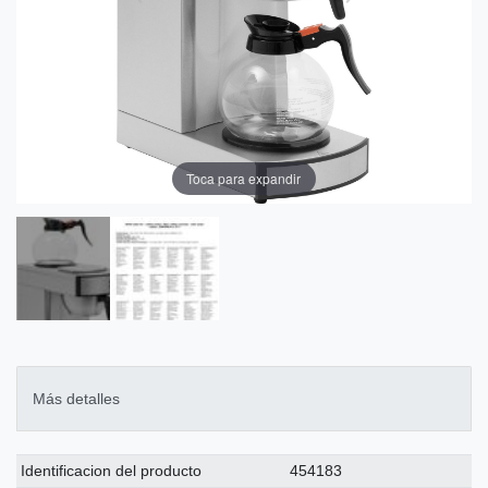
Toca para expandir
Más detalles
Ceres::Template.singleItemTechnicalDataAttribute
Ceres::Template.singleItemTechnicalDataValue
Identificacion del producto
454183