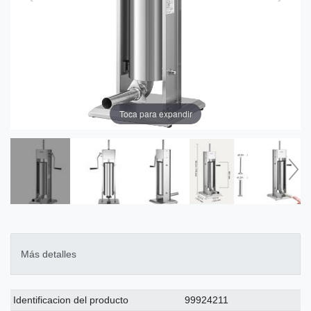
Toca para expandir
Más detalles
Ceres::Template.singleItemTechnicalDataAttribute
Ceres::Template.singleItemTechnicalDataValue
Identificacion del producto
99924211