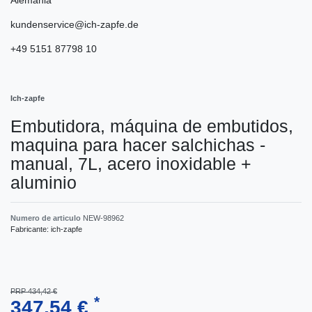
kundenservice@ich-zapfe.de
+49 5151 87798 10
Ich-zapfe
Embutidora, máquina de embutidos,
maquina para hacer salchichas -
manual, 7L, acero inoxidable +
aluminio
Numero de articulo
NEW-98962
Fabricante:
ich-zapfe
PRP 434,42 €
*
347,54 €