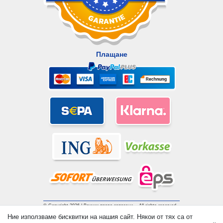
Плащане
© Copyright 2026 | Всички права запазени. - All rights reserved.
Prices incl. VAT. 19% VAT Basic prices see article detail | *
Ние използваме бисквитки на нашия сайт. Някои от тях са от