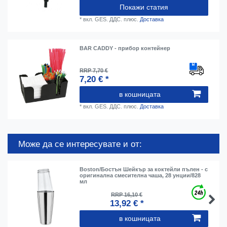
Покажи статия
*
вкл. GES. ДДС.
плюс.
Доставка
BAR CADDY - прибор контейнер
RRP 7,70 €
7,20 € *
в кошницата
*
вкл. GES. ДДС.
плюс.
Доставка
Може да се интересувате и от:
Boston/Бостън Шейкър за коктейли пълен - с
оригинална смесителна чаша, 28 унции/828
мл
RRP 16,10 €
13,92 € *
в кошницата