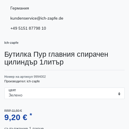
Германия
kundenservice@ich-zapfe.de
+49 5151 87798 10
Ich-zapfe
Бутилка Пур главния спирачен
цилиндър 1литър
Номер на артикул
9994002
Производител:
ich-zapfe
ЦВЯТ
RRP 11,50 €
*
9,20 €
съдържание
1
парче