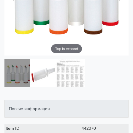
Tap to expand
Повече информация
Ceres::Template.singleItemTechnicalDataAttribute
Ceres::Template.singleItemTechnicalDataValue
Item ID
442070