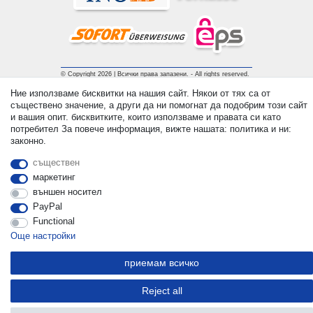
© Copyright 2026 | Всички права запазени. - All rights reserved.
Prices incl. VAT. 19% VAT Basic prices see article detail | *
Ние използваме бисквитки на нашия сайт. Някои от тях са от
Applies to deliveries to the UK!
съществено значение, а други да ни помогнат да подобрим този сайт
и вашия опит. бисквитките, които използваме и правата си като
потребител За повече информация, вижте нашата: политика и ни:
контакт
Withdraw from contract here
законно.
съществен
маркетинг
външен носител
PayPal
Functional
Още настройки
приемам всичко
Reject all