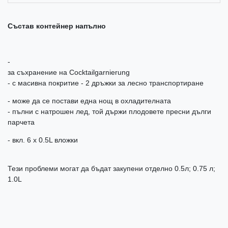
Състав контейнер напълно
-
за съхранение на Cocktailgarnierung
- с масивна покритие - 2 дръжки за лесно транспортиране
- може да се постави една нощ в охладителната
- пълни с натрошен лед, той държи плодовете пресни дълги
парчета
- вкл. 6 х 0.5L вложки
Тези проблеми могат да бъдат закупени отделно 0.5л; 0.75 л;
1.0L