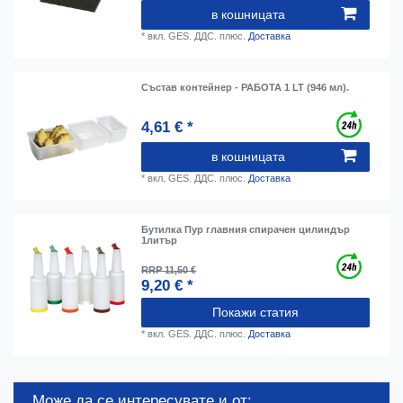
в кошницата
*
вкл. GES. ДДС.
плюс.
Доставка
Състав контейнер - РАБОТА 1 LT (946 мл).
4,61 € *
в кошницата
*
вкл. GES. ДДС.
плюс.
Доставка
Бутилка Пур главния спирачен цилиндър
1литър
RRP 11,50 €
9,20 € *
Покажи статия
*
вкл. GES. ДДС.
плюс.
Доставка
Може да се интересувате и от: