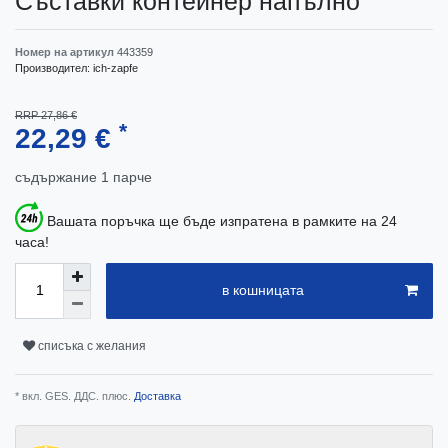
Съставки контейнер напълно
Номер на артикул
443359
Производител:
ich-zapfe
RRP 27,86 €
*
22,29 €
съдържание
1
парче
Вашата поръчка ще бъде изпратена в рамките на 24
часа!
в кошницата
списъка с желания
* вкл. GES. ДДС. плюс.
Доставка