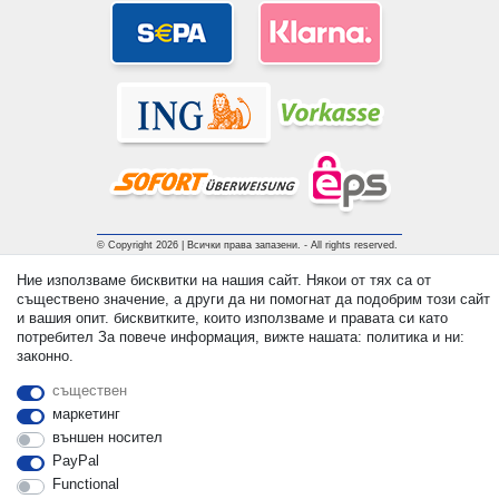
© Copyright 2026 | Всички права запазени. - All rights reserved.
Prices incl. VAT. 19% VAT Basic prices see article detail | *
Ние използваме бисквитки на нашия сайт. Някои от тях са от
Applies to deliveries to the UK!
съществено значение, а други да ни помогнат да подобрим този сайт
и вашия опит. бисквитките, които използваме и правата си като
потребител За повече информация, вижте нашата: политика и ни:
контакт
Withdraw from contract here
законно.
съществен
маркетинг
външен носител
PayPal
Functional