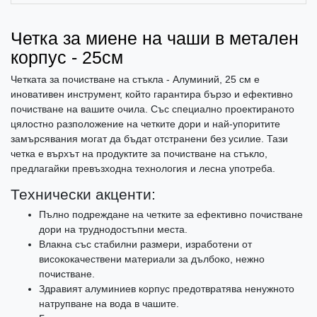
Четка за миене на чаши в метален
корпус - 25см
Четката за почистване на стъкла - Алуминий, 25 см е
иновативен инструмент, който гарантира бързо и ефективно
почистване на вашите очила. Със специално проектираното
цялостно разположение на четките дори и най-упоритите
замърсявания могат да бъдат отстранени без усилие. Тази
четка е върхът на продуктите за почистване на стъкло,
предлагайки превъзходна технология и лесна употреба.
Технически акценти:
Пълно подреждане на четките за ефективно почистване
дори на труднодостъпни места.
Влакна със стабилни размери, изработени от
висококачествени материали за дълбоко, нежно
почистване.
Здравият алуминиев корпус предотвратява ненужното
натрупване на вода в чашите.