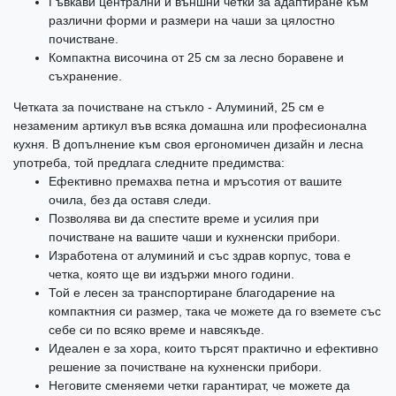
Гъвкави централни и външни четки за адаптиране към
различни форми и размери на чаши за цялостно
почистване.
Компактна височина от 25 см за лесно боравене и
съхранение.
Четката за почистване на стъкло - Алуминий, 25 см е
незаменим артикул във всяка домашна или професионална
кухня. В допълнение към своя ергономичен дизайн и лесна
употреба, той предлага следните предимства:
Ефективно премахва петна и мръсотия от вашите
очила, без да оставя следи.
Позволява ви да спестите време и усилия при
почистване на вашите чаши и кухненски прибори.
Изработена от алуминий и със здрав корпус, това е
четка, която ще ви издържи много години.
Той е лесен за транспортиране благодарение на
компактния си размер, така че можете да го вземете със
себе си по всяко време и навсякъде.
Идеален е за хора, които търсят практично и ефективно
решение за почистване на кухненски прибори.
Неговите сменяеми четки гарантират, че можете да