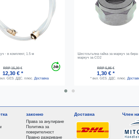
ч - в комплект, 1.5 м
Шестоъгълна гайка за маркуч за бира
маркуч за CO2
RRP 15,30 €
RRP 5,95 €
12,30 € *
1,30 € *
вкл. GES. ДДС.
плюс.
Доставка
*
вкл. GES. ДДС.
плюс.
Достав
етка
законно
Доставка
Член на
Права за анулиране
м
Политика за
поверителност
Правно разкриване