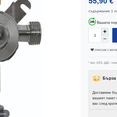
55,90 €
съдържание
1
п
Вашата пор
списъка с жел
* вкл. GES. ДДС. плю
Бърза 
Доставяме бъ
вашият пакет
вас след крат
zoom