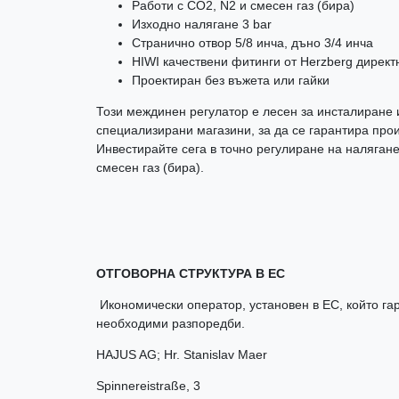
Работи с CO2, N2 и смесен газ (бира)
Изходно налягане 3 bar
Странично отвор 5/8 инча, дъно 3/4 инча
HIWI качествени фитинги от Herzberg дирек
Проектиран без въжета или гайки
Този междинен регулатор е лесен за инсталиране и
специализирани магазини, за да се гарантира про
Инвестирайте сега в точно регулиране на налягане
смесен газ (бира).
ОТГОВОРНА СТРУКТУРА В ЕС
Икономически оператор, установен в ЕС, който гар
необходими разпоредби.
HAJUS AG; Hr. Stanislav Maer
Spinnereistraße
,
3