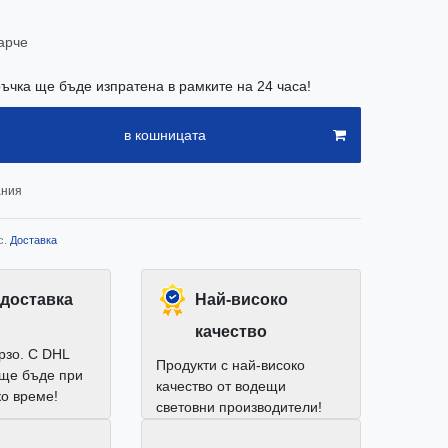
арче
ъчка ще бъде изпратена в рамките на 24 часа!
в кошницата
ания
с.
Доставка
доставка
Най-високо
качество
рзо. С DHL
Продукти с най-високо
 ще бъде при
качество от водещи
ко време!
световни производители!