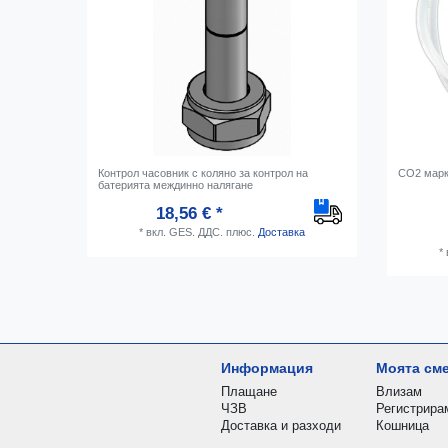
Контрол часовник с коляно за контрол на
CO2 марку
батерията междинно налягане
18,56 € *
*
вкл. GES. ДДС.
плюс.
Доставка
*
Информация
Моята см
Плащане
Влизам
ЧЗВ
Регистрира
Доставка и разходи
Кошница