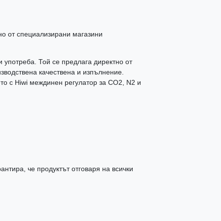
тно от специализирани магазини
 употреба. Той се предлага директно от
изводствена качествена и изпълнение.
то с Hiwi междинен регулатор за CO2, N2 и
антира, че продуктът отговаря на всички