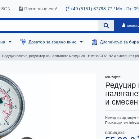
0 BGN
Плати по късно!
+49 (5151) 87798-77 / Mo - Пт: 09
регист
ена
Дозатор за греяно вино
Диспенсър за бир
Редуцир вентил, регулатор на налягането междинен - Hiwi за CO2, N2 и смесен газ (би
Ich-zapfe
Редуцир 
налягане
и смесен 
Номер на артикул
4
Производител:
ich-za
RRP 69,90 €