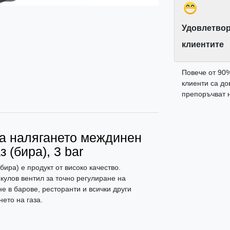
Удовлетвор
клиентите
Повече от 90
клиенти са до
препоръчват н
на налягането междинен
з (бира), 3 bar
бира) е продукт от високо качество.
 кулов вентил за точно регулиране на
е в барове, ресторанти и всички други
ето на газа.