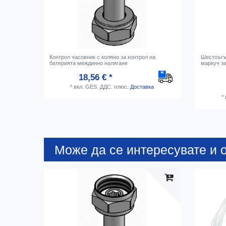
Контрол часовник с коляно за контрол на
Шестоъгъл
батерията междинно налягане
маркуч з
18,56 € *
*
вкл. GES. ДДС.
плюс.
Доставка
*
Може да се интересувате и о