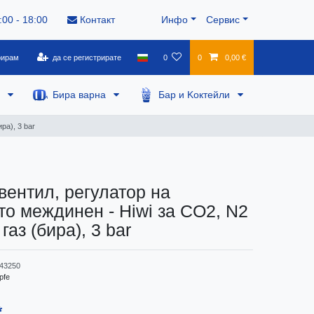
:00 - 18:00
Контакт
Инфо
Сервис
рирам
да се регистрирате
0
0
0,00 €
а
Бира варна
Бар и Kоктейли
ра), 3 bar
вентил, регулатор на
то междинен - Hiwi за CO2, N2
газ (бира), 3 bar
43250
pfe
*