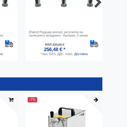
[Paket] Редуцир вентил, регулатор на
CO2 марк
ии
налягането междинен - Батерия, 4 линии
RRP 320,60 €
256,48 € *
ка
*
вкл. GES. ДДС.
плюс.
Доставка
-7%