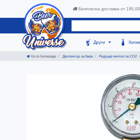
Безплатна доставка от 195,0
Други
Хиги
Go to homepage
Диспенсър за бира
Редуцир вентил за CO2