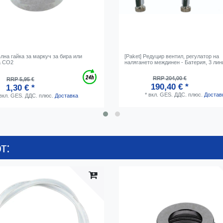
на гайка за маркуч за бира или
[Paket] Редуцир вентил, регулатор на
а CO2
налягането междинен - Батерия, 3 лин
RRP 204,00 €
RRP 5,95 €
190,40 € *
1,30 € *
*
вкл. GES. ДДС.
плюс.
Достав
вкл. GES. ДДС.
плюс.
Доставка
т: