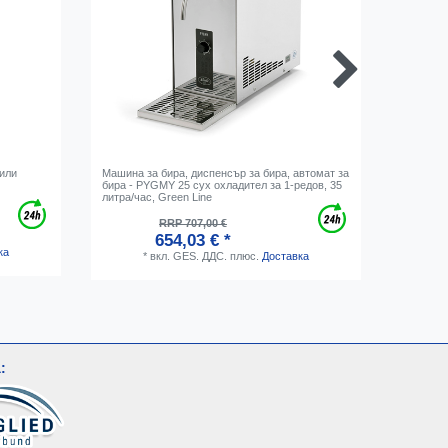
 или
Машина за бира, диспенсър за бира, автомат за
Маркуч з
бира - PYGMY 25 сух охладител за 1-редов, 35
метър - 
литра/час, Green Line
разпред
RRP 707,00 €
654,03 € *
ка
*
вкл. GES. ДДС.
плюс.
Доставка
: