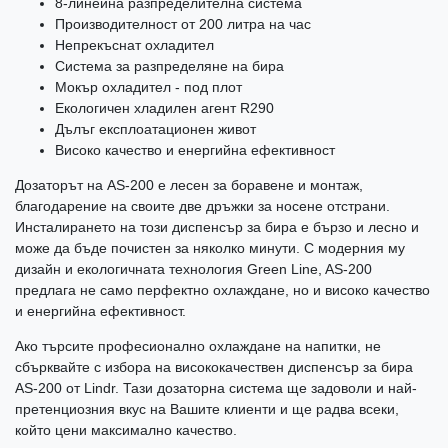
8-линейна разпределителна система
Производителност от 200 литра на час
Непрекъснат охладител
Система за разпределяне на бира
Мокър охладител - под плот
Екологичен хладилен агент R290
Дълъг експлоатационен живот
Високо качество и енергийна ефективност
Дозаторът на AS-200 е лесен за боравене и монтаж,
благодарение на своите две дръжки за носене отстрани.
Инсталирането на този диспенсър за бира е бързо и лесно и
може да бъде почистен за няколко минути. С модерния му
дизайн и екологичната технология Green Line, AS-200
предлага не само перфектно охлаждане, но и високо качество
и енергийна ефективност.
Ако търсите професионално охлаждане на напитки, не
сбърквайте с избора на висококачествен диспенсър за бира
AS-200 от Lindr. Тази дозаторна система ще задоволи и най-
претенциозния вкус на Вашите клиенти и ще радва всеки,
който цени максимално качество.