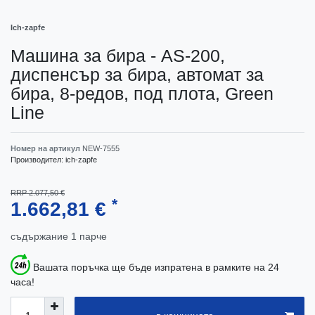
Ich-zapfe
Машина за бира - AS-200,
диспенсър за бира, автомат за
бира, 8-редов, под плота, Green
Line
Номер на артикул
NEW-7555
Производител:
ich-zapfe
RRP 2.077,50 €
*
1.662,81 €
съдържание
1
парче
Вашата поръчка ще бъде изпратена в рамките на 24
часа!