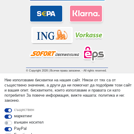
© Copyright 2026 | Всички права запазени. - All rights reserved.
Prices incl. VAT. 19% VAT Basic prices see article detail | *
Ние използваме бисквитки на нашия сайт. Някои от тях са от
Applies to deliveries to the UK!
съществено значение, а други да ни помогнат да подобрим този сайт
и вашия опит. бисквитките, които използваме и правата си като
потребител За повече информация, вижте нашата: политика и ни:
контакт
Withdraw from contract here
законно.
съществен
маркетинг
външен носител
PayPal