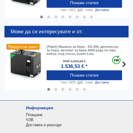
Покажи статия
*
вкл. GES. ДДС.
плюс.
Доставка
Може да се интересувате и от:
Продуктов пакет
[Paket] Машина за бира - AS-200, диспенсър
за бира, автомат за бира 4/6/8 реда по ваш
избор, под плота, Green Line
RRP 1.920,66 €
1.536,53 € *
Покажи статия
*
вкл. GES. ДДС.
плюс.
Доставка
Информация
Плащане
ЧЗВ
Доставка и разходи