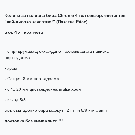
Колона за наливна бира
Chrome 4 тел сензор, елегантен,
"най-високо качество!" (Пакетна Price)
вкл. 4 х кранчета
- с придружаващ охлаждане - охлаждащата навивка
неръждаема
- хром
- Секция 8 мм неръждаема
- с 4х 20 мм дистанционна втulка хром
- изход 5/8 "
вкл. съвпадение бира маркуч 2 m и 5/8 инча винт
доставка без символите !!!