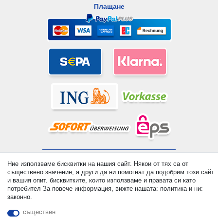
Плащане
© Copyright 2026 | Всички права запазени. - All rights reserved.
Ние използваме бисквитки на нашия сайт. Някои от тях са от
Prices incl. VAT. 19% VAT Basic prices see article detail | *
съществено значение, а други да ни помогнат да подобрим този сайт
Applies to deliveries to the UK!
и вашия опит. бисквитките, които използваме и правата си като
потребител За повече информация, вижте нашата: политика и ни:
законно.
контакт
Withdraw from contract here
съществен