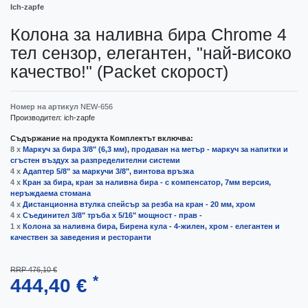
Ich-zapfe
Колона за наливна бира Chrome 4
тел сензор, елегантен, "най-високо
качество!" (Packet скорост)
Номер на артикул
NEW-656
Производител:
ich-zapfe
Съдържание на продукта Комплектът включва:
8 x
Маркуч за бира 3/8" (6,3 мм), продаван на метър - маркуч за напитки и
сгъстен въздух за разпределителни системи
4 x
Адаптер 5/8" за маркучи 3/8", винтова връзка
4 x
Кран за бира, кран за наливна бира - с компенсатор, 7мм версия,
неръждаема стомана
4 x
Дистанционна втулка спейсър за резба на кран - 20 мм, хром
4 x
Съединител 3/8" тръба x 5/16" мощност - прав -
1 x
Колона за наливна бира, Бирена кула - 4-жилен, хром - елегантен и
качествен за заведения и ресторанти
RRP 476,10 €
*
444,40 €