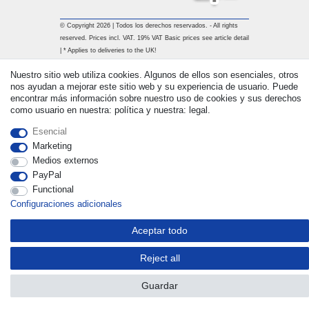
© Copyright 2026 | Todos los derechos reservados. - All rights
reserved. Prices incl. VAT. 19% VAT Basic prices see article detail
| * Applies to deliveries to the UK!
Nuestro sitio web utiliza cookies. Algunos de ellos son esenciales, otros
nos ayudan a mejorar este sitio web y su experiencia de usuario. Puede
Contacto
Withdraw from contract here
encontrar más información sobre nuestro uso de cookies y sus derechos
como usuario en nuestra: política y nuestra: legal.
Esencial
Marketing
Medios externos
PayPal
Functional
Configuraciones adicionales
Aceptar todo
Reject all
Guardar