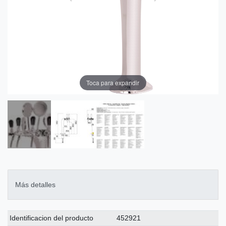
Toca para expandir
Más detalles
Ceres::Template.singleItemTechnicalDataAttribute
Ceres::Template.singleItemTechnicalDataValue
Identificacion del producto
452921