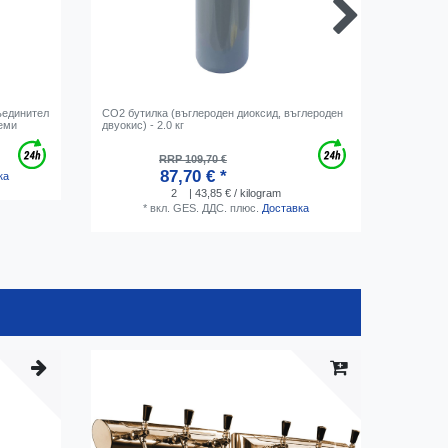
ъединител
CO2 бутилка (въглероден диоксид, въглероден
Шланг за
теми
двуокис) - 2.0 кг
мм), про
индустр
RRP 109,70 €
87,70 € *
ка
2
| 43,85 € / kilogram
*
вкл. GES. ДДС.
плюс.
Доставка