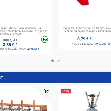
 бира 3/8" (6,3 мм), продаван на
Задържащ пръстен за 3/8" маркуч и с
аркуч за напитки и сгъстен въздух за
- червен, за линии за бира и кран сис
лителни системи
0,79 € *
RRP 3,44 €
*
вкл. GES. ДДС.
плюс.
Достав
3,35 € *
вкл. GES. ДДС.
плюс.
Доставка
т:
-20%