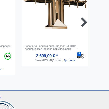
глероден
Колона за наливна бира, модел "RJ9010",
Медальон
полирана мед, основа CNS полирана
хромира
2.699,00 € *
*
вкл. GES. ДДС.
плюс.
Доставка
ка
: