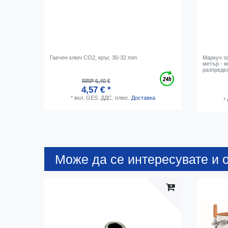
Гаечен ключ CO2, кръг, 30-32 mm
Маркуч за
метър - м
разпреде
RRP 6,40 €
4,57 € *
*
вкл. GES. ДДС.
плюс.
Доставка
*
Може да се интересувате и о