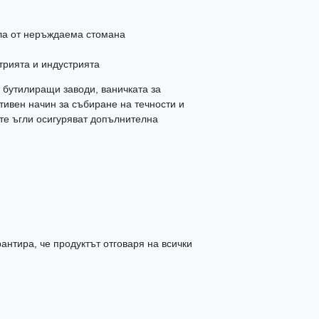
ла от неръждаема стомана
трията и индустрията
 бутилиращи заводи, ваничката за
ивен начин за събиране на течности и
те ъгли осигуряват допълнителна
антира, че продуктът отговаря на всички