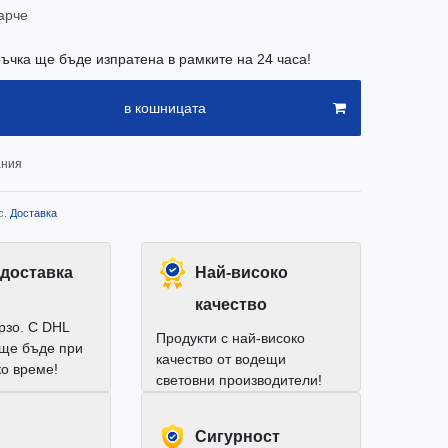
арче
ъчка ще бъде изпратена в рамките на 24 часа!
в кошницата
ания
с.
Доставка
доставка
Най-високо
качество
рзо. С DHL
Продукти с най-високо
 ще бъде при
качество от водещи
ко време!
световни производители!
Cигурност