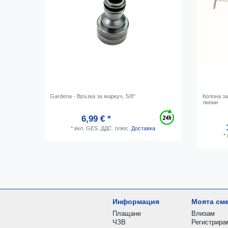
Gardena - Връзка за маркуч, 5/8"
Колона за
линии
6,99 € *
*
вкл. GES. ДДС.
плюс.
Доставка
*
Информация
Моята см
Плащане
Влизам
ЧЗВ
Регистрира