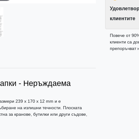
Удовлетвор
клиентите
Повече от 90
клиенти са до
препоръчват н
 капки - Неръждаема
азмери 239 x 170 x 12 mm и е
събиране на излишни течности. Плоската
тна за кранове, бутилки или други съдове,