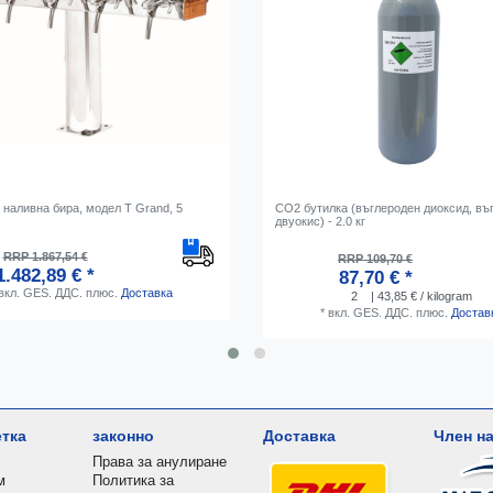
 наливна бира, модел T Grand, 5
CO2 бутилка (въглероден диоксид, въ
двуокис) - 2.0 кг
RRP 1.867,54 €
RRP 109,70 €
1.482,89 € *
87,70 € *
вкл. GES. ДДС.
плюс.
Доставка
2
| 43,85 € / kilogram
*
вкл. GES. ДДС.
плюс.
Достав
етка
законно
Доставка
Член на
Права за анулиране
м
Политика за