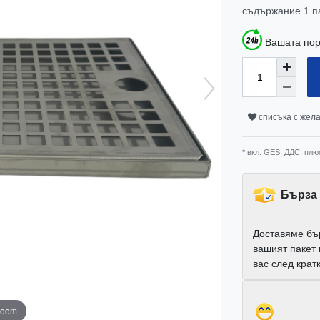
съдържание
1
п
Вашата пор
списъка с жел
* вкл. GES. ДДС. плю
Бърза 
Доставяме бъ
вашият пакет
вас след крат
zoom