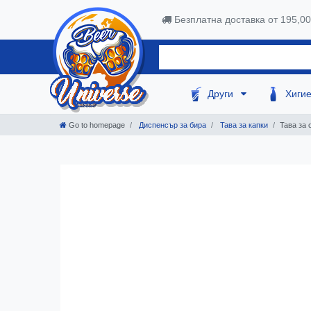
Безплатна доставка от 195,0
Други
Хиги
Go to homepage
Диспенсър за бира
Тава за капки
Тава за 