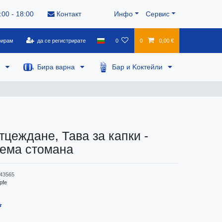
:00 - 18:00
Контакт
Инфо
Сервис
рирам
да се регистрирате
0
0
0,00 €
а
Бира варна
Бар и Kоктейли
тцеждане, Тава за капки -
ема стомана
43565
pfe
*