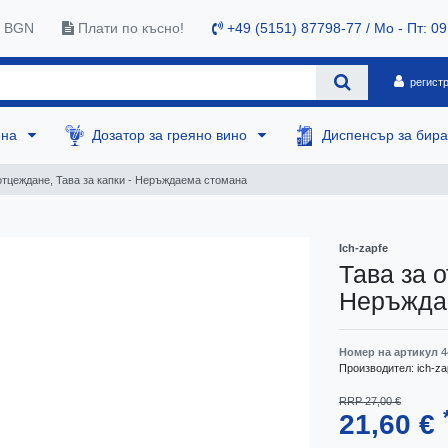
0 BGN
Плати по късно!
+49 (5151) 87798-77 / Mo - Пт: 09
регист
ена
Дозатор за греяно вино
Диспенсър за бир
отцеждане, Тава за капки - Неръждаема стомана
Ich-zapfe
Тава за о
Неръжда
Номер на артикул
4
Производител:
ich-za
RRP 27,00 €
21,60 €