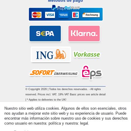
Métodos de pago
© Copyright 2026 | Todos los derechos reservados. - All rights
reserved. Prices incl. VAT. 19% VAT Basic prices see article detail
| * Applies to deliveries to the UK!
Nuestro sitio web utiliza cookies. Algunos de ellos son esenciales, otros
nos ayudan a mejorar este sitio web y su experiencia de usuario. Puede
Contacto
Withdraw from contract here
encontrar más información sobre nuestro uso de cookies y sus derechos
como usuario en nuestra: política y nuestra: legal.