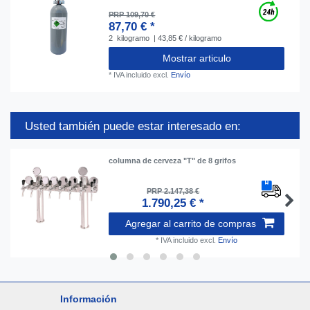
PRP 109,70 €
87,70 € *
2
kilogramo
| 43,85 € / kilogramo
Mostrar articulo
*
IVA incluido
excl.
Envío
Usted también puede estar interesado en:
columna de cerveza "T" de 8 grifos
PRP 2.147,38 €
1.790,25 € *
Agregar al carrito de compras
*
IVA incluido
excl.
Envío
Información