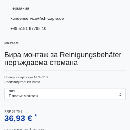
Германия
kundenservice@ich-zapfe.de
+49 5151 87798 10
Ich-zapfe
Бира монтаж за Reinigungsbehäter
неръждаема стомана
Номер на артикул
NEW-3136
Производител:
ich-zapfe
МИЛ
RRP 37,70 €
*
36,93 €
съдържание
1
парче