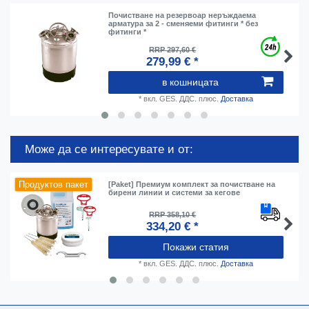
Почистване на резервоар неръждаема
арматура за 2 - сменяеми фитинги * без
фитинги *
RRP 297,60 €
279,99 € *
в кошницата
*
вкл. GES. ДДС.
плюс.
Доставка
Може да се интересувате и от:
Продуктов пакет
[Paket] Премиум комплект за почистване на
бирени линии и системи за кегове
RRP 358,10 €
334,20 € *
Покажи статия
*
вкл. GES. ДДС.
плюс.
Доставка