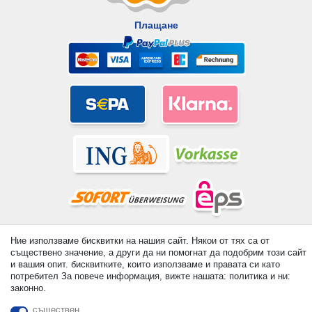
Плащане
© Copyright 2026 | Всички права запазени. - All rights reserved.
Ние използваме бисквитки на нашия сайт. Някои от тях са от
Prices incl. VAT. 19% VAT Basic prices see article detail | *
съществено значение, а други да ни помогнат да подобрим този сайт
Applies to deliveries to the UK!
и вашия опит. бисквитките, които използваме и правата си като
потребител За повече информация, вижте нашата: политика и ни:
законно.
контакт
Withdraw from contract here
съществен