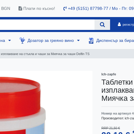
0 BGN
Плати по късно!
+49 (5151) 87798-77 / Mo - Пт: 09
регист
ена
Дозатор за греяно вино
Диспенсър за бир
 изплакване на стъкла и чаши за Миячка за чаши Delfin TS
Ich-zapfe
Таблетки
изплаква
Миячка з
Номер на артикул
4
Производител:
ich-za
RRP 21,50 €