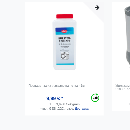
Препарат за изплакване на четка - 1кг
Уред за м
3100, 1 с
9,99 € *
*
1
| 9,99 € / kilogram
*
вкл. GES. ДДС.
плюс.
Доставка