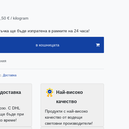
,50 € / kilogram
ъчка ще бъде изпратена в рамките на 24 часа!
в кошницата
ания
с.
Доставка
доставка
Най-високо
качество
рзо. С DHL
Продукти с най-високо
 ще бъде при
качество от водещи
ко време!
световни производители!