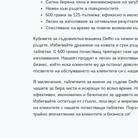
Силна бирена пяна и минимизиране на загу
Нежен към ръцете и повърхностите
600 грама за 125 пълнежа: ефикасно и икон
Лесен за използване за оптимални резултати
Спестяване на време за повече внимание къ
Кубовете за съдомиялна машина Delfin са нежни ка
ръцете. Избягвайте дразнене на кожата и сухи ръц
таблетки. С 600 грама почистващ препарат тази ще
изплаквания. Нашият продукт е лесен за използван
бизнес, който иска клиентите му да останат доволн
посветете на обслужването на клиентите си с наш
В заключение, таблетките за миене на съдове Del
чашите за бира чисти и искрящи по всяко време. Н
ефективен, икономичен и безопасен за здравето ка
Избягвайте остатъци от стъкло, лош вкус и мириз
на клиентите с нашите почистващи таблетки. Поръч
трайно впечатление на клиентите и бизнеса си!