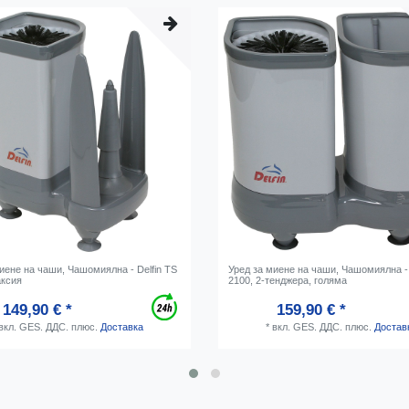
иене на чаши, Чашомиялна - Delfin TS
Уред за миене на чаши, Чашомиялна - 
аксия
2100, 2-тенджера, голяма
149,90 € *
159,90 € *
вкл. GES. ДДС.
плюс.
Доставка
*
вкл. GES. ДДС.
плюс.
Достав