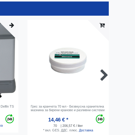
Delfin TS
Грес за кранчета 70 мл - Безвкусна хранителна
Пластмас
мазнина за бирени кранове и разливни системи
линии, п
5л
14,46 € *
ка
70
| 206,57 € / liter
*
вкл. GES. ДДС.
плюс.
Доставка