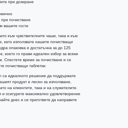
бите при дозиране
омично
 при почистване
м вашите гости
кто към чувствителните чаши, така и към
е, като използвате нашите почистващи
дра опаковка е достатъчна за до 125
е, което го прави идеален избор за всеки
и. Спестете време за почистване и се
ите почистващи таблетки.
fin са идеалното решение да поддържате
ашият продукт е лесен за използване,
кто на клиентите, така и на служителите.
ми и осигурете максимално удовлетворение
айте днес и се пригответе да направите