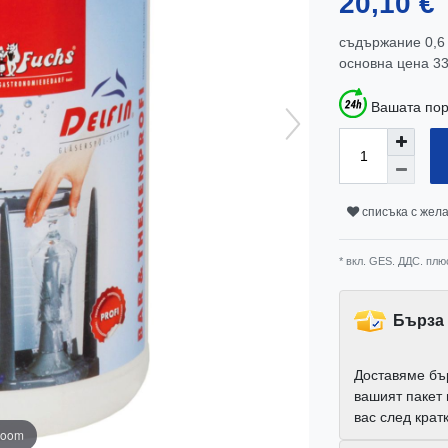
20,10 €
съдържание
0,6
основна цена
33
Вашата пор
списъка с жел
* вкл. GES. ДДС. плю
Бърза 
Доставяме бъ
вашият пакет
вас след крат
zoom