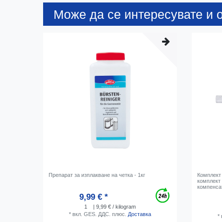
Може да се интересувате и о
Препарат за изплакване на четка - 1кг
Комплект 
комплект 
компенса
9,99 € *
1
| 9,99 € / kilogram
*
вкл. GES. ДДС.
плюс.
Доставка
*