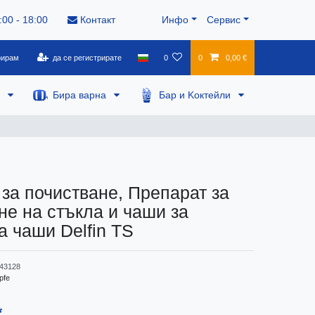
:00 - 18:00
Контакт
Инфо
Сервис
рирам
да се регистрирате
0
0
0,00 €
а
Бира варна
Бар и Kоктейли
 за почистване, Препарат за
не на стъкла и чаши за
а чаши Delfin TS
43128
pfe
*