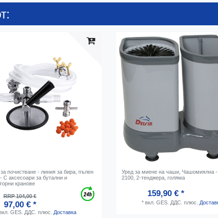
т:
за почистване - линия за бира, пълен
Уред за миене на чаши, Чашомиялна - 
- С аксесоари за бутални и
2100, 2-тенджера, голяма
торни кранове
159,90 € *
RRP 104,00 €
*
вкл. GES. ДДС.
плюс.
Достав
97,00 € *
вкл. GES. ДДС.
плюс.
Доставка