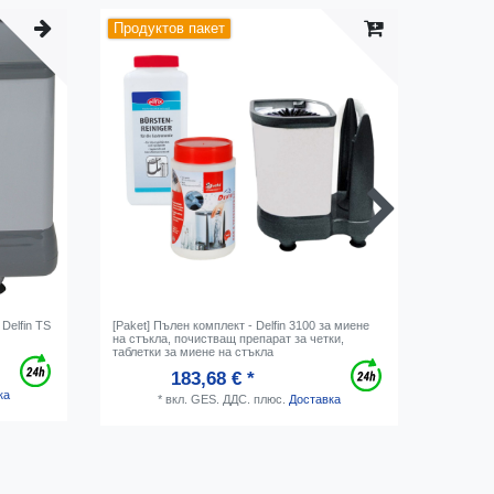
Продуктов пакет
Delfin TS
[Paket] Пълен комплект - Delfin 3100 за миене
Грес за 
на стъкла, почистващ препарат за четки,
мазнина 
таблетки за миене на стъкла
183,68 € *
ка
*
вкл. GES. ДДС.
плюс.
Доставка