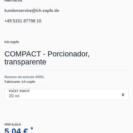
kundenservice@ich-zapfe.de
+49 5151 87798 10
Ich-zapfe
COMPACT - Porcionador,
transparente
Numero de articulo
4005L
Fabricante:
ich-zapfe
POČET PORCIÍ
PRP 6,30 €
*
5,04 €