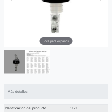
Toca para expandir
Más detalles
Ceres::Template.singleItemTechnicalDataAttribute
Ceres::Template.singleItemTechnicalDataValue
Identificacion del producto
1171