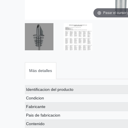
Pasar el cursor
Más detalles
Ceres::Template.singleItemTechnicalDataAttribute
Ceres::Template.singleItemTechnicalDataValue
Identificacion del producto
Condicion
Fabricante
Pais de fabricacion
Contenido