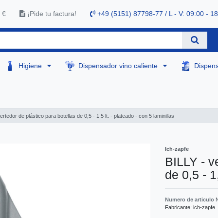
 €
¡Pide tu factura!
+49 (5151) 87798-77 / L - V: 09:00 - 1
Higiene
Dispensador vino caliente
Dispen
ertedor de plástico para botellas de 0,5 - 1,5 lt. - plateado - con 5 laminillas
Ich-zapfe
BILLY - v
de 0,5 - 1
Numero de articulo
Fabricante:
ich-zapfe