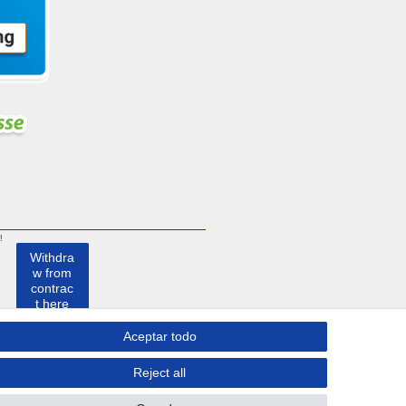
!
Withdra
w from
contrac
t here
Aceptar todo
Contacto
Reject all