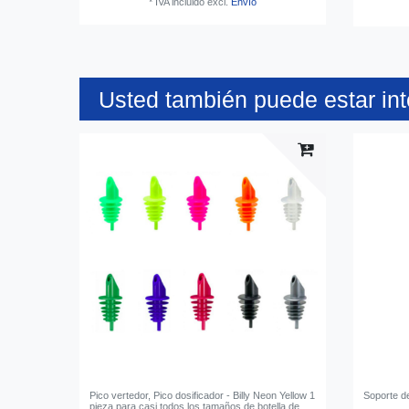
*
IVA incluido
excl.
Envío
Usted también puede estar in
Pico vertedor, Pico dosificador - Billy Neon Yellow 1
Soporte d
pieza para casi todos los tamaños de botella de