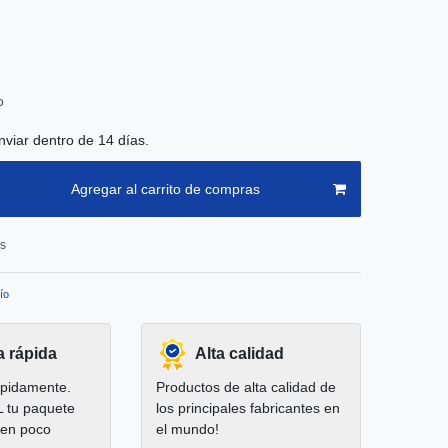
o
nviar dentro de 14 días.
Agregar al carrito de compras
os
ío
a rápida
Alta calidad
pidamente.
Productos de alta calidad de
L tu paquete
los principales fabricantes en
 en poco
el mundo!