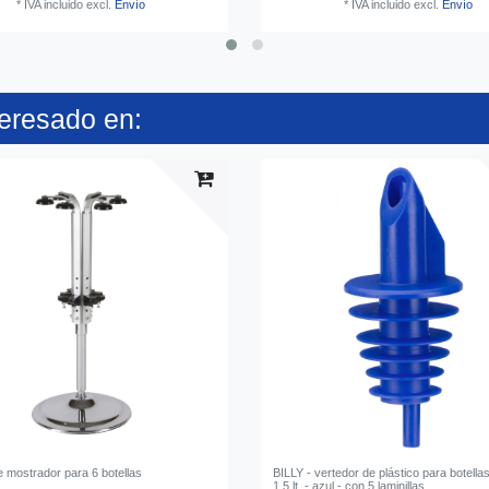
*
IVA incluido
excl.
Envío
*
IVA incluido
excl.
Envío
teresado en:
e mostrador para 6 botellas
BILLY - vertedor de plástico para botellas
1,5 lt. - azul - con 5 laminillas