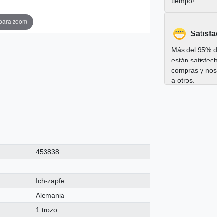
tiempo!
 para zoom
Satisfa
Más del 95% de
están satisfec
compras y nos
a otros.
453838
Ich-zapfe
Alemania
1 trozo