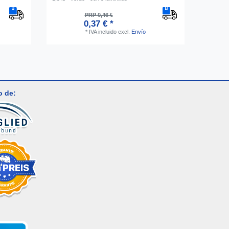
PRP 0,46 €
0,37 € *
*
IVA incluido
excl.
Envío
o de: