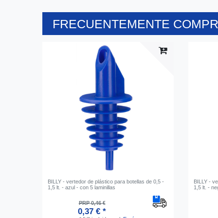
FRECUENTEMENTE COMPRA
BILLY - vertedor de plástico para botellas de 0,5 -
BILLY - ve
1,5 lt. - azul - con 5 laminillas
1,5 lt. - n
PRP 0,46 €
0,37 € *