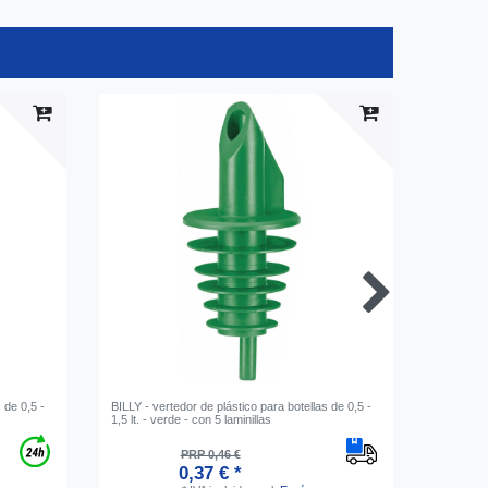
 de 0,5 -
BILLY - vertedor de plástico para botellas de 0,5 -
BILLY - p
1,5 lt. - verde - con 5 laminillas
0,5 - 1,5 
PRP 0,46 €
0,37 € *