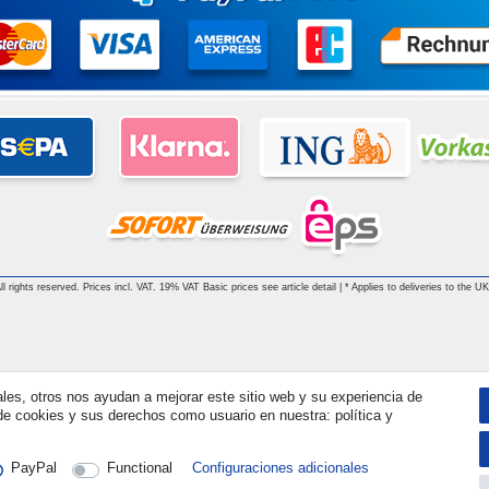
 rights reserved. Prices incl. VAT. 19% VAT Basic prices see article detail | * Applies to deliveries to the UK
ales, otros nos ayudan a mejorar este sitio web y su experiencia de
e cookies y sus derechos como usuario en nuestra: política y
PayPal
Functional
Configuraciones adicionales