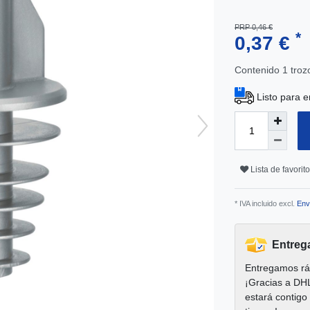
PRP 0,46 €
*
0,37 €
Contenido
1
troz
Listo para e
Lista de favorit
* IVA incluido excl.
Env
Entreg
Entregamos rá
¡Gracias a DH
estará contigo