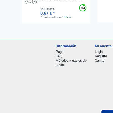
0,5 a 1,5 L
PRP 0,84 €
0,67 € *
*
IVA incluido
excl.
Envío
Información
Mi cuenta
Pago
Login
FAQ
Registro
Métodos y gastos de
Carrito
envío