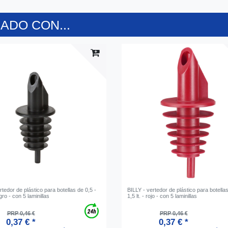
DO CON...
rtedor de plástico para botellas de 0,5 -
BILLY - vertedor de plástico para botellas
egro - con 5 laminillas
1,5 lt. - rojo - con 5 laminillas
PRP 0,46 €
PRP 0,46 €
0,37 € *
0,37 € *