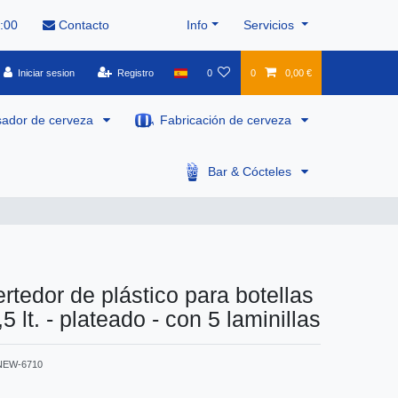
8:00
Contacto
Info
Servicios
Iniciar sesion
Registro
0
0
0,00 €
sador de cerveza
Fabricación de cerveza
Bar & Cócteles
ertedor de plástico para botellas
,5 lt. - plateado - con 5 laminillas
NEW-6710