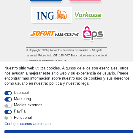
© Copyright 2026 | Todos los derechos reservados. - All rights
reserved. Prices incl. VAT. 19% VAT Basic prices see article detail
| * Applies to deliveries to the UK!
Nuestro sitio web utiliza cookies. Algunos de ellos son esenciales, otros
nos ayudan a mejorar este sitio web y su experiencia de usuario. Puede
Contacto
Withdraw from contract here
encontrar más información sobre nuestro uso de cookies y sus derechos
como usuario en nuestra: política y nuestra: legal.
Esencial
Marketing
Medios externos
PayPal
Functional
Configuraciones adicionales