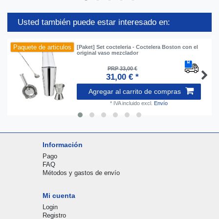
Usted también puede estar interesado en:
Paquete de articulos
[Paket] Set cocteleria - Coctelera Boston con el
original vaso mezclador
PRP 33,00 €
31,00 € *
Agregar al carrito de compras
*
IVA incluido
excl.
Envío
Información
Pago
FAQ
Métodos y gastos de envío
Mi cuenta
Login
Registro