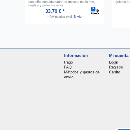
pequeño, con adaptador de limpieza de 30 mm,
grifo de 
cepillos y polvo limpiador
33,76 € *
*
IVA incluido
excl.
Envío
Información
Mi cuenta
Pago
Login
FAQ
Registro
Métodos y gastos de
Carrito
envío