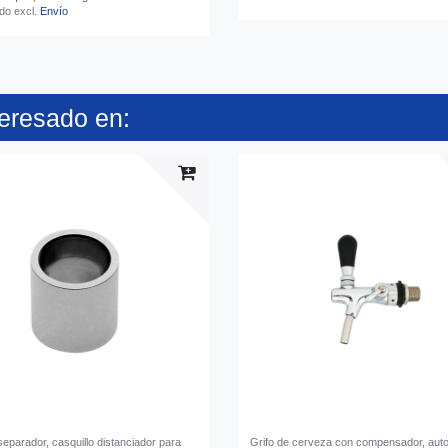
ido
excl.
Envío
teresado en:
eparador, casquillo distanciador para
Grifo de cerveza con compensador, auto