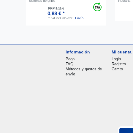
sistemas de grifos
industria
PRP 1,11 €
0,88 € *
*
IVA incluido
excl.
Envío
Información
Mi cuenta
Pago
Login
FAQ
Registro
Métodos y gastos de
Carrito
envío