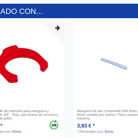
DO CON...
nillo de retención para manguera y
Manguera de aire comprimido NW 6mm (
e 3/8" - Rojo, para líneas de cerveza y
8mm) vendido por metros | Para restaur
e grifos
industria
 *
3,83 € *
ido
excl.
Envío
*
IVA incluido
excl.
Envío