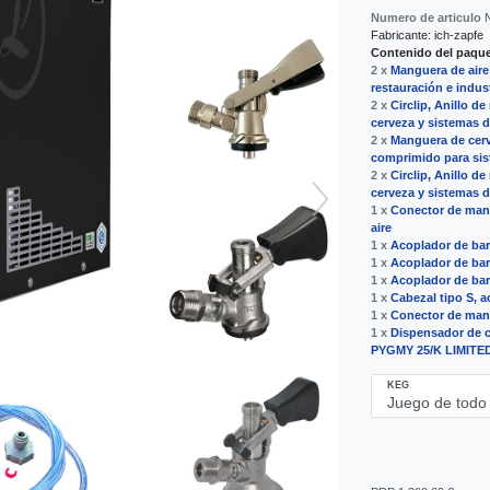
Numero de articulo
Fabricante:
ich-zapfe
Contenido del paquet
2 x
Manguera de aire
restauración e indus
2 x
Circlip, Anillo d
cerveza y sistemas d
2 x
Manguera de cerv
comprimido para si
2 x
Circlip, Anillo d
cerveza y sistemas d
1 x
Conector de mangu
aire
1 x
Acoplador de barri
1 x
Acoplador de barri
1 x
Acoplador de barr
1 x
Cabezal tipo S, a
1 x
Conector de mang
1 x
Dispensador de c
PYGMY 25/K LIMITED 
KEG