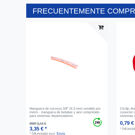
FRECUENTEMENTE COMPRA
Manguera de cerveza 3/8" (6,3 mm) vendido por
Circlip, A
metro - manguera de bebidas y aire comprimido
conector d
para sistemas dispensadores
sistemas d
0,79 €
PRP 3,44 €
3,35 € *
*
IVA inclu
*
IVA incluido
excl.
Envío