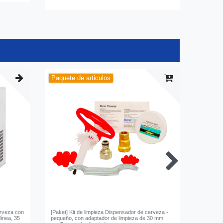
Paquete de articulos
erveza con
[Paket] Kit de limpieza Dispensador de cerveza -
Acoplador
ínea, 35
pequeño, con adaptador de limpieza de 30 mm,