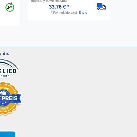
cepillos y polvo limpiador
33,76 € *
*
IVA incluido
excl.
Envío
o de: