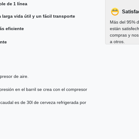
le de 1 línea
Satisfa
rga vida útil y un fácil transporte
Más del 95% de
s eficiente
están satisfec
compras y nos
a otros.
ente
resor de aire.
 presión en el barril se crea con el compresor
 caudal es de 30l de cerveza refrigerada por