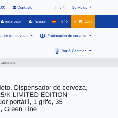
8:00
Contacto
Info
Servicios
Iniciar sesion
Registro
0
0
0,00 €
sador de cerveza
Fabricación de cerveza
Bar & Cócteles
, Green Line
eto, Dispensador de cerveza,
5/K LIMITED EDITION
r portátil, 1 grifo, 35
a, Green Line