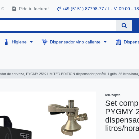
 €
¡Pide tu factura!
+49 (5151) 87798-77 / L - V: 09:00 - 1
Higiene
Dispensador vino caliente
Dispen
ador de cerveza, PYGMY 25/K LIMITED EDITION dispensador portátil, 1 grifo, 35 litros/hora
Ich-zapfe
Set compl
PYGMY 2
dispensado
litros/hor