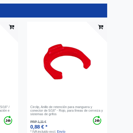
5/16" /
Circlip, Anillo de retención para manguera y
ación e
conector de 5/16" - Rojo, para líneas de cerveza y
sistemas de grifos
PRP 1,11 €
0,88 € *
*
IVA incluido
excl.
Envío