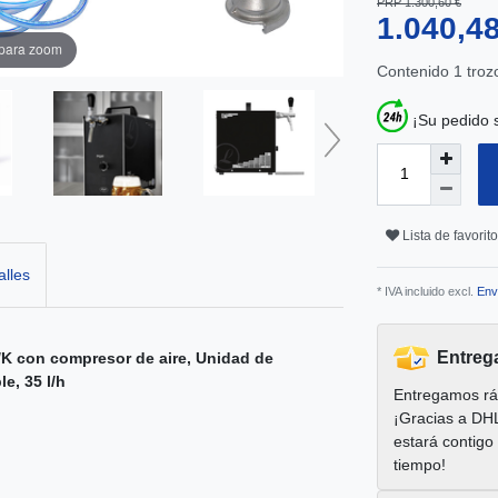
PRP 1.300,60 €
1.040,4
 para zoom
Contenido
1
troz
¡Su pedido 
Lista de favorit
alles
* IVA incluido excl.
Env
Entreg
K con compresor de aire, Unidad de
e, 35 l/h
Entregamos rá
¡Gracias a DH
estará contigo
tiempo!