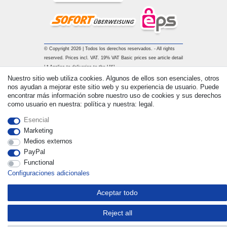
© Copyright 2026 | Todos los derechos reservados. - All rights
reserved. Prices incl. VAT. 19% VAT Basic prices see article detail
| * Applies to deliveries to the UK!
Nuestro sitio web utiliza cookies. Algunos de ellos son esenciales, otros
nos ayudan a mejorar este sitio web y su experiencia de usuario. Puede
Contacto
Withdraw from contract here
encontrar más información sobre nuestro uso de cookies y sus derechos
como usuario en nuestra: política y nuestra: legal.
Esencial
Marketing
Medios externos
PayPal
Functional
Configuraciones adicionales
Aceptar todo
Reject all