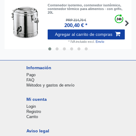
Contenedor isotermo, contenedor isotérmico,
contenedor térmico para alimentos - con grifo,
20L
PRP 214,70 €
200,40 € *
Agregar al carrito de compras
*
IVA incluido
excl.
Envío
Información
Pago
FAQ
Métodos y gastos de envío
Mi cuenta
Login
Registro
Carrito
Aviso legal