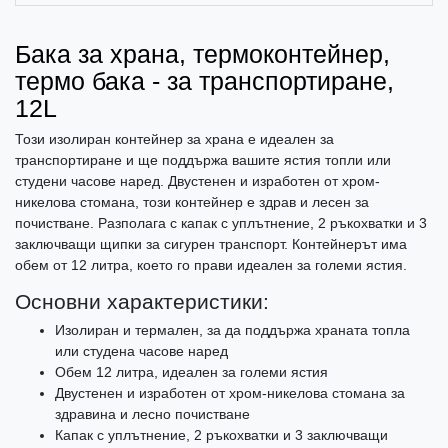
Бака за храна, термоконтейнер,
термо бака - за транспортиране,
12L
Този изолиран контейнер за храна е идеален за
транспортиране и ще поддържа вашите ястия топли или
студени часове наред. Двустенен и изработен от хром-
никелова стомана, този контейнер е здрав и лесен за
почистване. Разполага с капак с уплътнение, 2 ръкохватки и 3
заключващи щипки за сигурен транспорт. Контейнерът има
обем от 12 литра, което го прави идеален за големи ястия.
Основни характеристики:
Изолиран и термален, за да поддържа храната топла
или студена часове наред
Обем 12 литра, идеален за големи ястия
Двустенен и изработен от хром-никелова стомана за
здравина и лесно почистване
Капак с уплътнение, 2 ръкохватки и 3 заключващи