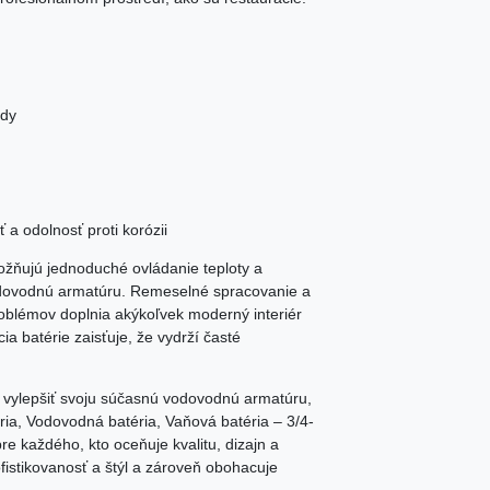
ody
 a odolnosť proti korózii
ožňujú jednoduché ovládanie teploty a
 vodovodnú armatúru. Remeselné spracovanie a
roblémov doplnia akýkoľvek moderný interiér
a batérie zaisťuje, že vydrží časté
 vylepšiť svoju súčasnú vodovodnú armatúru,
ia, Vodovodná batéria, Vaňová batéria – 3/4-
re každého, kto oceňuje kvalitu, dizajn a
fistikovanosť a štýl a zároveň obohacuje