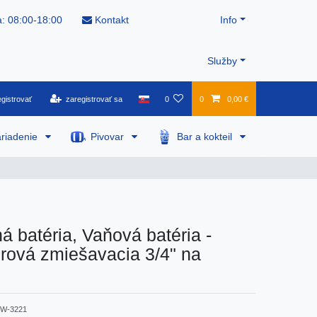
: 08:00-18:00
Kontakt
Info
Služby
gistrovať
zaregistrovať sa
0
0
0,00 €
riadenie
Pivovar
Bar a kokteil
 batéria, Vaňová batéria -
rová zmiešavacia 3/4" na
W-3221