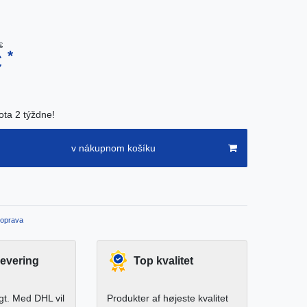
€
*
€
ota 2 týždne!
v nákupnom košíku
oprava
levering
Top kvalitet
igt. Med DHL vil
Produkter af højeste kvalitet