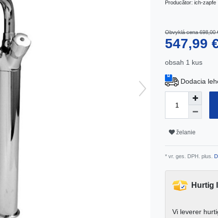
Producător:
ich-zapfe
Obvyklá cena 698,00 
547,99 
obsah
1
kus
Dodacia leh
želanie
* vr. ges. DPH. plus.
D
Hurtig 
Vi leverer hurt