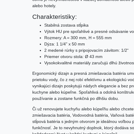
alebo hotely.
Charakteristiky:
Stabilná zostava stĺpika
Výtok HU pre spoľahlivé a presné odsávanie v
Rozmery: A = 300 mm, H = 555 mm
Dýza: 1 1/4" x 50 mm
2 medené rúrky s pripojovacím závitom: 1/2“
Priemer otvoru stola: Ø 43 mm
Vysokokvalitné materiály zaručujú dlhú životnosť
Ergonomický dizajn a presná zmiešavacia batéria um
prietoku vody, čo z nej robí efektívnu a ekologickú
vynikajúci dizajn poskytujú nádych elegancie a bez p
kuchyne alebo kúpeľne. Spoľahlivá a odolná konštrukci
používanie a zostane funkčná po dlhšiu dobu.
Či už renovujete kuchyňu alebo kúpeľňu alebo chcete
zmiešavacia batéria, Vodovodná batéria, Vaňová batér
stĺpová batéria s jedným otvorom je ideálnou voľbou p
funkčnosť. Je to nevyhnutný doplnok, ktorý dodáva so