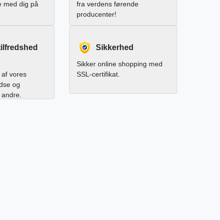
e med dig på
fra verdens førende
producenter!
ilfredshed
Sikkerhed
Sikker online shopping med
af vores
SSL-certifikat.
edse og
l andre.