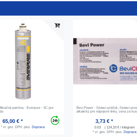
, filtračná patróna - Everpure - 4C pre
Bevi Power - čistiaci prášok, čistiaci pro
ódu
alkalický pre nápojové linky, cena za ku
65,00 € *
3,73 € *
*
vr. ges. DPH.
plus.
Doprava
0.03
| 124,33 € / kilogram
*
vr. ges. DPH.
plus.
Doprava