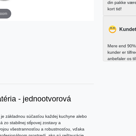
din pakke vær
kort tid!
zoom
Kundet
Mere end 90% 
kunder er tilfr
anbefaler os ti
éria - jednootvorová
m je základnou súčasťou každej kuchyne alebo
 zo stabilnej stĺpovej zostavy a
vojou všestrannosťou a robustnosťou, vďaka
ofesionálnom prostredí, ako sú reštaurácie.