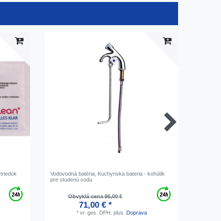
striedok
Vodovodná batéria, Kuchynska bateria - kohútik
Umyvadlo
s
pre studenú vodu
umyvadlo
ovládaní
Obvyklá cena 95,00 €
Ob
71,00 € *
*
vr. ges. DPH.
plus.
Doprava