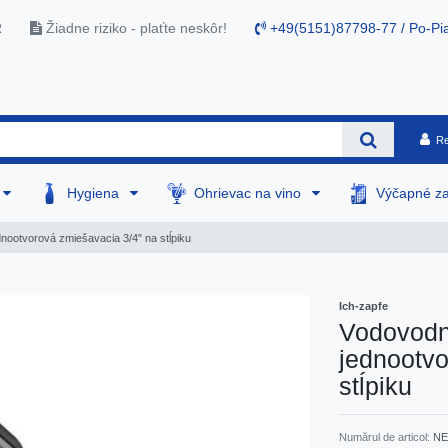
R
Žiadne riziko - plaťte neskôr!
+49(5151)87798-77 / Po-Pia
Re
Hygiena
Ohrievac na vino
Výčapné za
dnootvorová zmiešavacia 3/4" na stĺpiku
Ich-zapfe
Vodovodná
jednootvo
stĺpiku
Numărul de articol:
NE