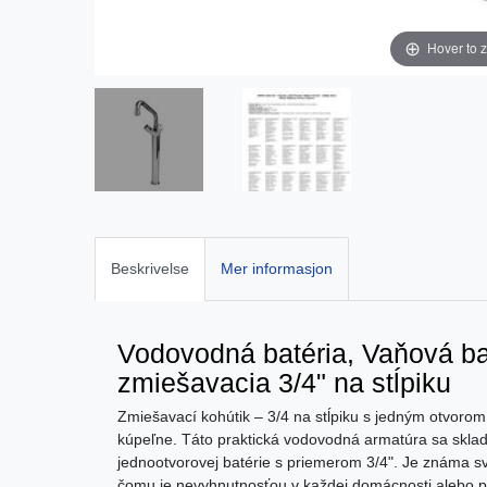
Hover to 
Beskrivelse
Mer informasjon
Vodovodná batéria, Vaňová bat
zmiešavacia 3/4" na stĺpiku
Zmiešavací kohútik – 3/4 na stĺpiku s jedným otvoro
kúpeľne. Táto praktická vodovodná armatúra sa skladá
jednootvorovej batérie s priemerom 3/4". Je známa s
čomu je nevyhnutnosťou v každej domácnosti alebo pr