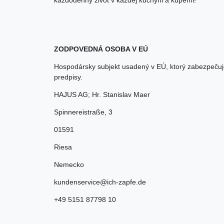
každodenný život v každej kuchyni a kúpeľni!
ZODPOVEDNÁ OSOBA V EÚ
Hospodársky subjekt usadený v EÚ, ktorý zabezpečuj
predpisy.
HAJUS AG; Hr. Stanislav Maer
Spinnereistraße
,
3
01591
Riesa
Nemecko
kundenservice@ich-zapfe.de
+49 5151 87798 10